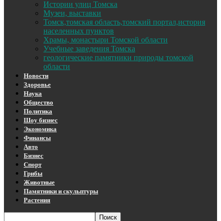
Истории улиц Томска
Музеи, выставки
Томск,томская область,томский портал,история
населенных пунктов
Храмы, монастыри Томской области
Учебные заведения Томска
геологические памятники природы томской
области
Новости
Здоровье
Наука
Общество
Политика
Шоу бизнес
Экономика
Финансы
Авто
Бизнес
Спорт
Грибы
Животные
Памятники и скульптуры
Растения