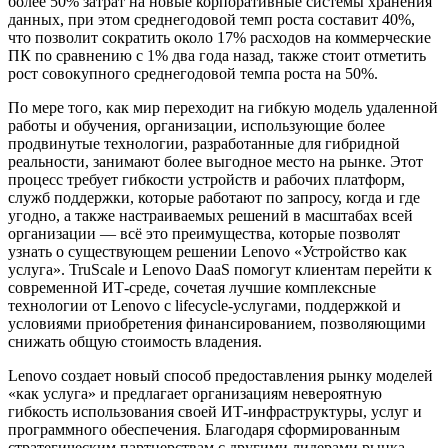
более 50% затрат на новые корпоративные системы хранения
данных, при этом среднегодовой темп роста составит 40%,
что позволит сократить около 17% расходов на коммерческие
ПК по сравнению с 1% два года назад, также стоит отметить
рост совокупного среднегодовой темпа роста на 50%.
По мере того, как мир переходит на гибкую модель удаленной
работы и обучения, организации, использующие более
продвинутые технологии, разработанные для гибридной
реальности, занимают более выгодное место на рынке. Этот
процесс требует гибкости устройств и рабочих платформ,
служб поддержки, которые работают по запросу, когда и где
угодно, а также настраиваемых решений в масштабах всей
организации — всё это преимущества, которые позволят
узнать о существующем решении Lenovo «Устройство как
услуга». TruScale и Lenovo DaaS помогут клиентам перейти к
современной ИТ-среде, сочетая лучшие комплексные
технологии от Lenovo с lifecycle-услугами, поддержкой и
условиями приобретения финансированием, позволяющими
снижать общую стоимость владения.
Lenovo создает новый способ предоставления рынку моделей
«как услуга» и предлагает организациям невероятную
гибкость использования своей ИТ-инфраструктуры, услуг и
программного обеспечения. Благодаря сформированным
стратегическим партнерствам с другими лидерами рынка