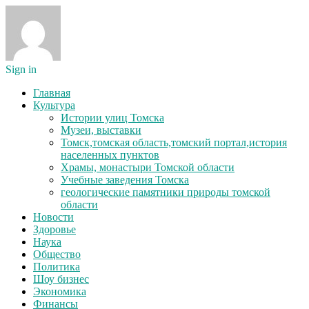
Sign in
Главная
Культура
Истории улиц Томска
Музеи, выставки
Томск,томская область,томский портал,история
населенных пунктов
Храмы, монастыри Томской области
Учебные заведения Томска
геологические памятники природы томской
области
Новости
Здоровье
Наука
Общество
Политика
Шоу бизнес
Экономика
Финансы