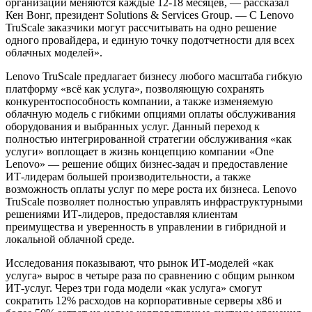
организаций меняются каждые 12-18 месяцев, — рассказал
Кен Вонг, президент Solutions & Services Group. — С Lenovo
TruScale заказчики могут рассчитывать на одно решение
одного провайдера, и единую точку подотчетности для всех
облачных моделей».
Lenovo TruScale предлагает бизнесу любого масштаба гибкую
платформу «всё как услуга», позволяющую сохранять
конкурентоспособность компании, а также изменяемую
облачную модель с гибкими опциями оплаты обслуживания
оборудования и выбранных услуг. Данный переход к
полностью интегрированной стратегии обслуживания «как
услуги» воплощает в жизнь концепцию компании «One
Lenovo» — решение общих бизнес-задач и предоставление
ИТ-лидерам большей производительности, а также
возможность оплаты услуг по мере роста их бизнеса. Lenovo
TruScale позволяет полностью управлять инфраструктурными
решениями ИТ-лидеров, предоставляя клиентам
преимущества и уверенность в управлении в гибридной и
локальной облачной среде.
Исследования показывают, что рынок ИТ-моделей «как
услуга» вырос в четыре раза по сравнению с общим рынком
ИТ-услуг. Через три года модели «как услуга» смогут
сократить 12% расходов на корпоративные серверы x86 и