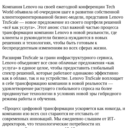
Компания Lenovo на своей ежегодной конференции Tech
World объявила об очередном шаге в развитии собственной
клиентоориентированной бизнес-модели, представив Lenovo
TruScale — новое предложение из своего портфеля решений
«всё как услуга». Этот анонс стал важной частью процесса
трансформации компании Lenovo в новой реальности, где
клиенты и руководители бизнеса нуждаются в новых
решениях и технологиях, чтобы быть готовым к
беспрецедентным изменениям во всех сферах жизни.
Расширяя TruScale за грани инфраструктурного сервиса,
Lenovo объединяет все свои облачные предложения «как
услуга» в единое целое, чтобы предоставить глобальный
спектр решений, которые работают одинаково эффективно
как в облаке, так и на устройстве. Lenovo TruScale воплощает
в себе трансформацию компании в новой реальности —
удовлетворение растущего глобального спроса на более
продвинутые технологии в условиях новой эры гибридного
режима работы и обучения.
«Процесс цифровой трансформации ускоряется как никогда, и
компании изо всех сил стараются не отставать от
современных инноваций. Мы ежедневно слышим от ИТ-
директоров, что технологические потребности их