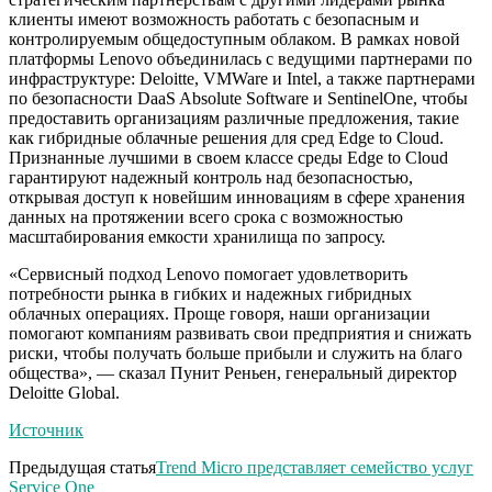
клиенты имеют возможность работать с безопасным и
контролируемым общедоступным облаком. В рамках новой
платформы Lenovo объединилась с ведущими партнерами по
инфраструктуре: Deloitte, VMWare и Intel, а также партнерами
по безопасности DaaS Absolute Software и SentinelOne, чтобы
предоставить организациям различные предложения, такие
как гибридные облачные решения для сред Edge to Cloud.
Признанные лучшими в своем классе среды Edge to Cloud
гарантируют надежный контроль над безопасностью,
открывая доступ к новейшим инновациям в сфере хранения
данных на протяжении всего срока с возможностью
масштабирования емкости хранилища по запросу.
«Сервисный подход Lenovo помогает удовлетворить
потребности рынка в гибких и надежных гибридных
облачных операциях. Проще говоря, наши организации
помогают компаниям развивать свои предприятия и снижать
риски, чтобы получать больше прибыли и служить на благо
общества», — сказал Пунит Реньен, генеральный директор
Deloitte Global.
Источник
Предыдущая статья
Trend Micro представляет семейство услуг
Service One