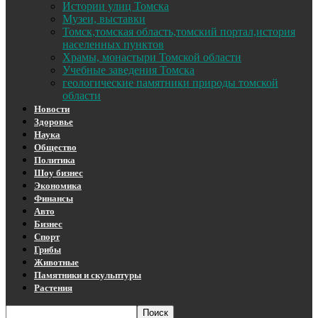
Истории улиц Томска
Музеи, выставки
Томск,томская область,томский портал,история
населенных пунктов
Храмы, монастыри Томской области
Учебные заведения Томска
геологические памятники природы томской
области
Новости
Здоровье
Наука
Общество
Политика
Шоу бизнес
Экономика
Финансы
Авто
Бизнес
Спорт
Грибы
Животные
Памятники и скульптуры
Растения