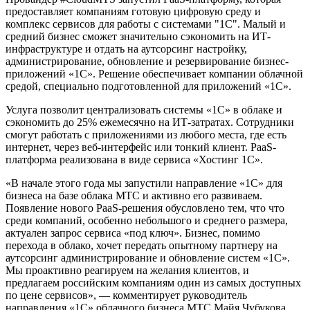
предоставляет компаниям готовую цифровую среду и
комплекс сервисов для работы с системами "1С". Малый и
средний бизнес сможет значительно сэкономить на ИТ-
инфраструктуре и отдать на аутсорсинг настройку,
администрирование, обновление и резервирование бизнес-
приложений «1С». Решение обеспечивает компании облачной
средой, специально подготовленной для приложений «1С».
Услуга позволит централизовать системы «1С» в облаке и
сэкономить до 25% ежемесячно на ИТ-затратах. Сотрудники
смогут работать с приложениями из любого места, где есть
интернет, через веб-интерфейс или тонкий клиент. PaaS-
платформа реализована в виде сервиса «Хостинг 1С».
«В начале этого года мы запустили направление «1С» для
бизнеса на базе облака МТС и активно его развиваем.
Появление нового PaaS-решения обусловлено тем, что что
среди компаний, особенно небольшого и среднего размера,
актуален запрос сервиса «под ключ». Бизнес, помимо
перехода в облако, хочет передать опытному партнеру на
аутсорсинг администрирование и обновление систем «1С».
Мы проактивно реагируем на желания клиентов, и
предлагаем российским компаниям один из самых доступных
по цене сервисов», — комментирует руководитель
направления «1С» облачного бизнеса МТС Майя Чубукова.