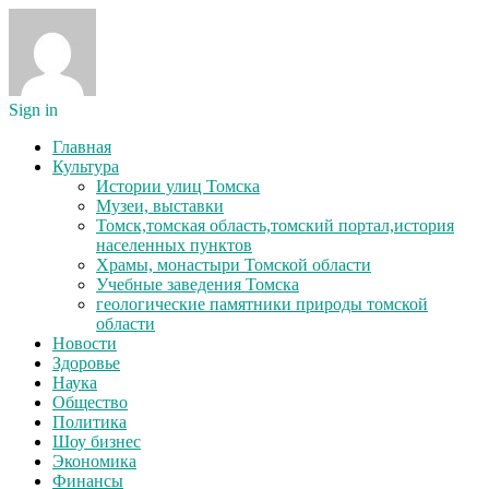
Sign in
Главная
Культура
Истории улиц Томска
Музеи, выставки
Томск,томская область,томский портал,история
населенных пунктов
Храмы, монастыри Томской области
Учебные заведения Томска
геологические памятники природы томской
области
Новости
Здоровье
Наука
Общество
Политика
Шоу бизнес
Экономика
Финансы