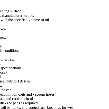
sealing surface.
 to manufacturer torque.
 with the specified volume of oil.
ews.
box.
e.
de condition.
.
or wires.
.
specifications.
hose).
ds.
heel nuts to 110 Nm.
k.
the cap.
ect ignition coils and vacuum hoses.
tat and coolant circulation.
disks or pads as required.
roll bar links, and control-arm bushings for wear.