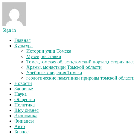
Sign in
Главная
Культура
Истории улиц Томска
Музеи, выставки
Томск,томская область,томский портал,история на
Храмы, монастыри Томской области
Учебные заведения Томска
геологические памятники природы томской област
Новости
Здоровье
Наука
Общество
Политика
Шоу бизнес
Экономика
Финансы
Авто
Бизнес