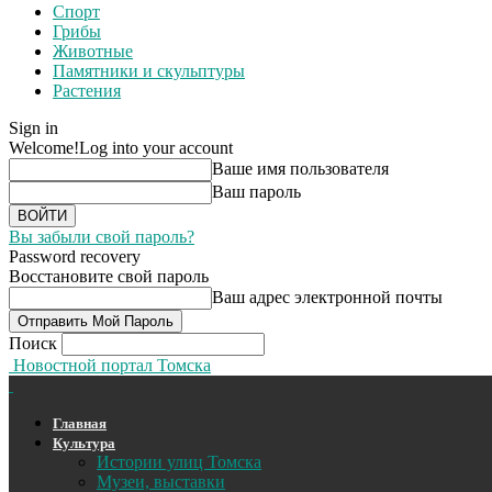
Спорт
Грибы
Животные
Памятники и скульптуры
Растения
Sign in
Welcome!
Log into your account
Ваше имя пользователя
Ваш пароль
Вы забыли свой пароль?
Password recovery
Восстановите свой пароль
Ваш адрес электронной почты
Поиск
Новостной портал Томска
Главная
Культура
Истории улиц Томска
Музеи, выставки