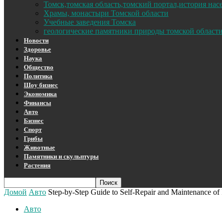
Томск,томская область,томский портал,история на
Храмы, монастыри Томской области
Учебные заведения Томска
геологические памятники природы томской област
Новости
Здоровье
Наука
Общество
Политика
Шоу бизнес
Экономика
Финансы
Авто
Бизнес
Спорт
Грибы
Животные
Памятники и скульптуры
Растения
Домой
Авто
Step-by-Step Guide to Self-Repair and Maintenance of
Авто