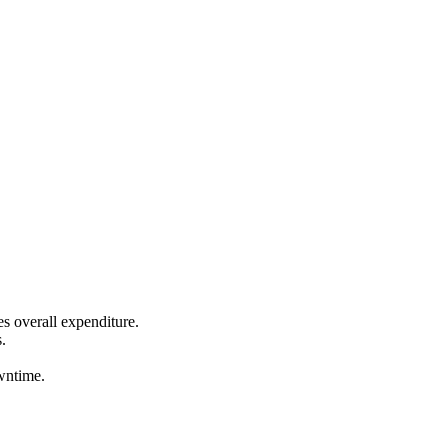
es overall expenditure.
.
wntime.