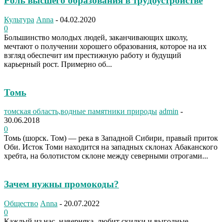
Роль высшего образования в трудоустройстве
Культура
Anna
-
04.02.2020
0
Большинство молодых людей, заканчивающих школу,
мечтают о получении хорошего образования, которое на их
взгляд обеспечит им престижную работу и будущий
карьерный рост. Примерно об...
Томь
томская область,водные памятники природы
admin
-
30.06.2018
0
Томь (шорск. Том) — река в Западной Сибири, правый приток
Оби. Исток Томи находится на западных склонах Абаканского
хребта, на болотистом склоне между северными отрогами...
Зачем нужны промокоды?
Общество
Anna
-
20.07.2022
0
Каждый из нас, наверняка, любит скидки и выгодные