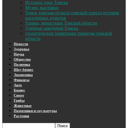
Истории улиц Томска
Музеи, выставки
Томск,томская область,томский портал,история
населенных пунктов
Храмы, монастыри Томской области
Учебные заведения Томска
геологические памятники природы томской
области
Новости
Здоровье
Наука
Общество
Политика
Шоу бизнес
Экономика
Финансы
Авто
Бизнес
Спорт
Грибы
Животные
Памятники и скульптуры
Растения