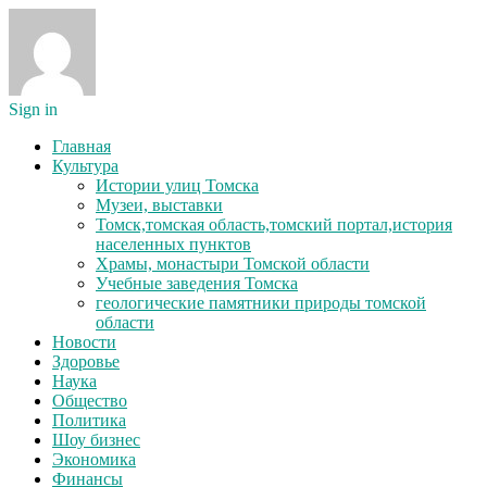
Sign in
Главная
Культура
Истории улиц Томска
Музеи, выставки
Томск,томская область,томский портал,история
населенных пунктов
Храмы, монастыри Томской области
Учебные заведения Томска
геологические памятники природы томской
области
Новости
Здоровье
Наука
Общество
Политика
Шоу бизнес
Экономика
Финансы