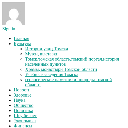
Sign in
Главная
Культура
Истории улиц Томска
Музеи, выставки
Томск,томская область,томский портал,история
населенных пунктов
Храмы, монастыри Томской области
Учебные заведения Томска
геологические памятники природы томской
области
Новости
Здоровье
Наука
Общество
Политика
Шоу бизнес
Экономика
Финансы