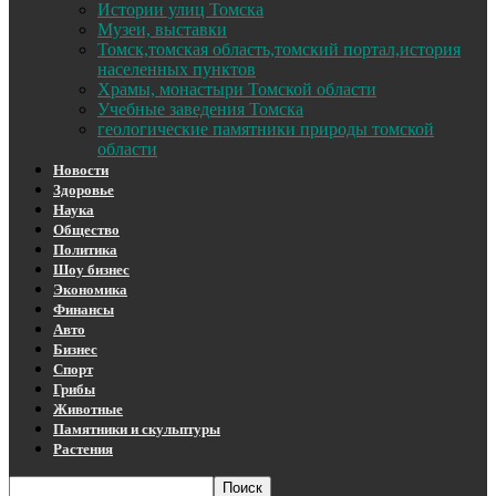
Истории улиц Томска
Музеи, выставки
Томск,томская область,томский портал,история
населенных пунктов
Храмы, монастыри Томской области
Учебные заведения Томска
геологические памятники природы томской
области
Новости
Здоровье
Наука
Общество
Политика
Шоу бизнес
Экономика
Финансы
Авто
Бизнес
Спорт
Грибы
Животные
Памятники и скульптуры
Растения