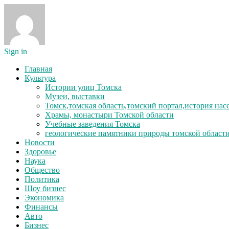
Sign in
Главная
Культура
Истории улиц Томска
Музеи, выставки
Томск,томская область,томский портал,история на
Храмы, монастыри Томской области
Учебные заведения Томска
геологические памятники природы томской област
Новости
Здоровье
Наука
Общество
Политика
Шоу бизнес
Экономика
Финансы
Авто
Бизнес