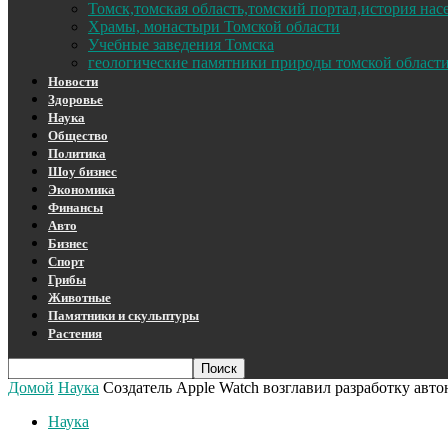
Томск,томская область,томский портал,история на
Храмы, монастыри Томской области
Учебные заведения Томска
геологические памятники природы томской област
Новости
Здоровье
Наука
Общество
Политика
Шоу бизнес
Экономика
Финансы
Авто
Бизнес
Спорт
Грибы
Животные
Памятники и скульптуры
Растения
Домой
Наука
Создатель Apple Watch возглавил разработку авт
Наука