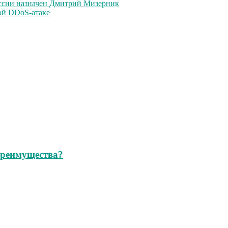
ссии назначен Дмитрий Мизерник
ой DDoS-атаке
 преимущества?