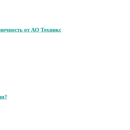
овечность от АО Техникс
ии?