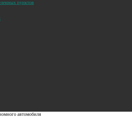
селенных пунктов
и
ономного автомобиля