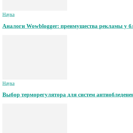
Наука
Аналоги Wowblogger: преимущества рекламы у б
Наука
Выбор терморегулятора для систем антиобледене