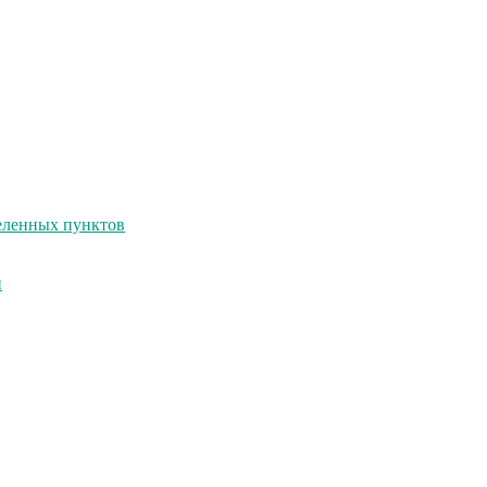
селенных пунктов
и