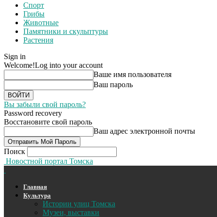
Спорт
Грибы
Животные
Памятники и скульптуры
Растения
Sign in
Welcome!
Log into your account
Ваше имя пользователя
Ваш пароль
Вы забыли свой пароль?
Password recovery
Восстановите свой пароль
Ваш адрес электронной почты
Поиск
Новостной портал Томска
Главная
Культура
Истории улиц Томска
Музеи, выставки