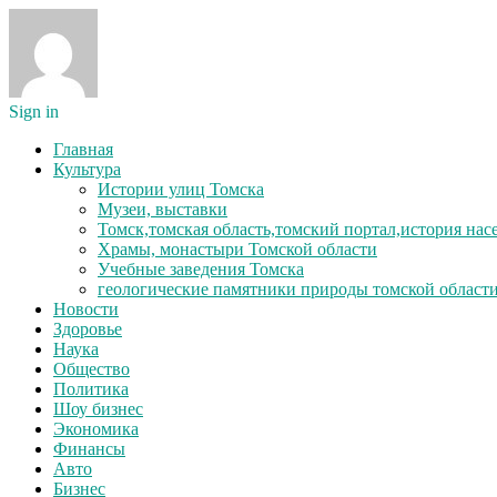
Sign in
Главная
Культура
Истории улиц Томска
Музеи, выставки
Томск,томская область,томский портал,история на
Храмы, монастыри Томской области
Учебные заведения Томска
геологические памятники природы томской област
Новости
Здоровье
Наука
Общество
Политика
Шоу бизнес
Экономика
Финансы
Авто
Бизнес