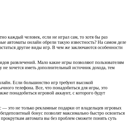
 каждый человек, если не играл сам, то хотя бы раз
вые автоматы онлайн обрели такую известность? На самом деле
астаться другие виды игр. В чем же заключаются особенности
видов развлечений. Мало какие игры позволяют пользователям
му не хочется иметь дополнительный источник дохода, тем
нлайн. Если большинство игр требуют высокой
ычного телефона. Все, что понадобиться для игры, это
акже понадобиться игровой аккаунт, с которого будут
 — это не только рекламные подарки от владельцев игровых
 бездепозитный бонус позволят максимально быстро освоиться
 прокруткам автомата вы без проблем сможете понять суть