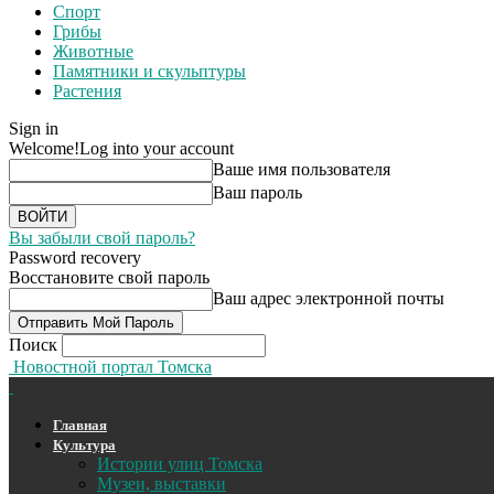
Спорт
Грибы
Животные
Памятники и скульптуры
Растения
Sign in
Welcome!
Log into your account
Ваше имя пользователя
Ваш пароль
Вы забыли свой пароль?
Password recovery
Восстановите свой пароль
Ваш адрес электронной почты
Поиск
Новостной портал Томска
Главная
Культура
Истории улиц Томска
Музеи, выставки