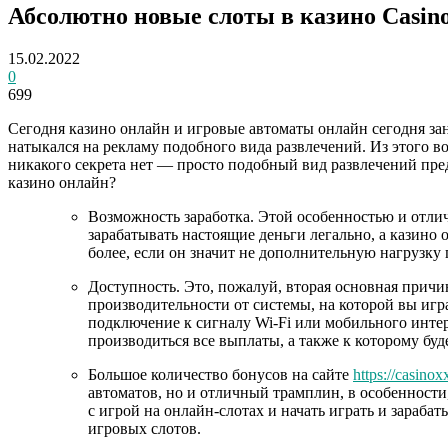
Абсолютно новые слоты в казино Casin
15.02.2022
0
699
Сегодня казино онлайн и игровые автоматы онлайн сегодня за
натыкался на рекламу подобного вида развлечений. Из этого в
никакого секрета нет — просто подобный вид развлечений пре
казино онлайн?
Возможность заработка. Этой особенностью и отлич
зарабатывать настоящие деньги легально, а казино
более, если он значит не дополнительную нагрузку 
Доступность. Это, пожалуй, вторая основная прич
производительности от системы, на которой вы игра
подключение к сигналу Wi-Fi или мобильного интерн
производиться все выплаты, а также к которому буд
Большое количество бонусов на сайте
https://casino
автоматов, но и отличный трамплин, в особенност
с игрой на онлайн-слотах и начать играть и зараб
игровых слотов.