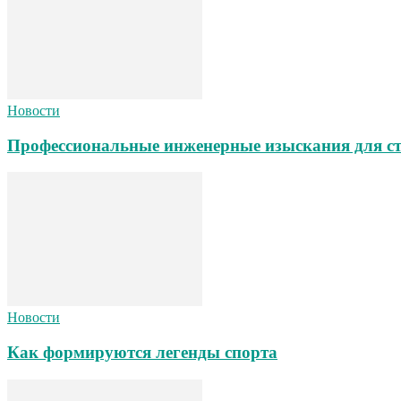
Новости
Профессиональные инженерные изыскания для ст
Новости
Как формируются легенды спорта