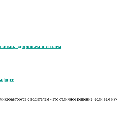
гиями, здоровьем и стилем
омфорт
икроавтобуса с водителем - это отличное решение, если вам нуж