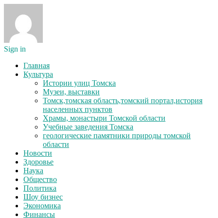
Sign in
Главная
Культура
Истории улиц Томска
Музеи, выставки
Томск,томская область,томский портал,история
населенных пунктов
Храмы, монастыри Томской области
Учебные заведения Томска
геологические памятники природы томской
области
Новости
Здоровье
Наука
Общество
Политика
Шоу бизнес
Экономика
Финансы