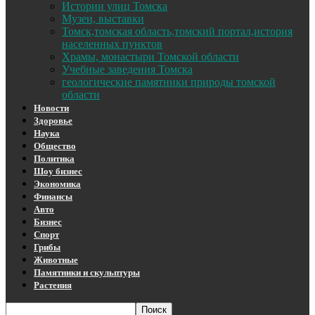
Истории улиц Томска
Музеи, выставки
Томск,томская область,томский портал,история
населенных пунктов
Храмы, монастыри Томской области
Учебные заведения Томска
геологические памятники природы томской
области
Новости
Здоровье
Наука
Общество
Политика
Шоу бизнес
Экономика
Финансы
Авто
Бизнес
Спорт
Грибы
Животные
Памятники и скульптуры
Растения