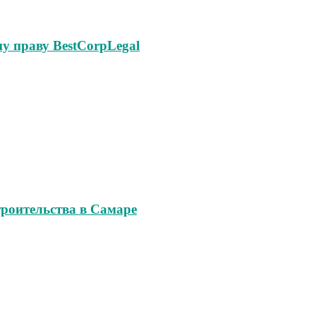
у праву BestCorpLegal
роительства в Самаре