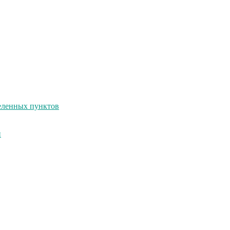
селенных пунктов
и