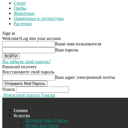
Спорт
Грибы
Животные
Памятники и скульптуры
Растения
Sign in
Welcome!
Log into your account
Ваше имя пользователя
Ваш пароль
Вы забыли свой пароль?
Password recovery
Восстановите свой пароль
Ваш адрес электронной почты
Поиск
Новостной портал Томска
Главная
Культура
Истории улиц Томска
Музеи, выставки