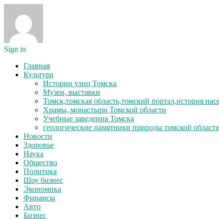
Sign in
Главная
Культура
Истории улиц Томска
Музеи, выставки
Томск,томская область,томский портал,история на
Храмы, монастыри Томской области
Учебные заведения Томска
геологические памятники природы томской област
Новости
Здоровье
Наука
Общество
Политика
Шоу бизнес
Экономика
Финансы
Авто
Бизнес