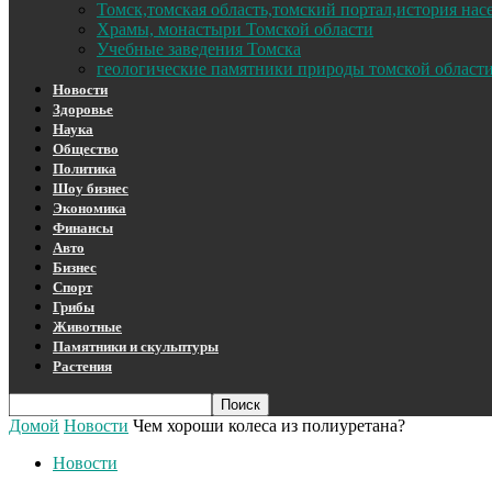
Томск,томская область,томский портал,история на
Храмы, монастыри Томской области
Учебные заведения Томска
геологические памятники природы томской област
Новости
Здоровье
Наука
Общество
Политика
Шоу бизнес
Экономика
Финансы
Авто
Бизнес
Спорт
Грибы
Животные
Памятники и скульптуры
Растения
Домой
Новости
Чем хороши колеса из полиуретана?
Новости