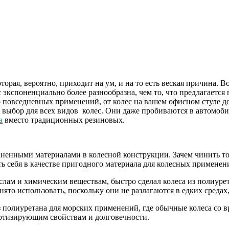
оторая, вероятно, приходит на ум, и на то есть веская причина. 
 экспоненциально более разнообразна, чем то, что предлагается 
 повседневных применений, от колес на вашем офисном стуле до
выбор для всех видов колес. Они даже пробиваются в автомоби
а
вместо традиционных резиновых.
аненными материалами в колесной конструкции. Зачем чинить то
ть себя в качестве пригодного материала для колесных применен
лам и химическим веществам, быстро сделал колеса из полиуре
о использовать, поскольку они не разлагаются в едких средах
из полиуретана для морских применений, где обычные колеса со
ортизирующим свойствам и долговечности.