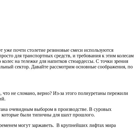
Вот уже почти столетие резиновые смеси используются
просто для транспортных средств, и требования к этим колесам
 колес на тележке для напитков стюардессы. С точки зрения
льный сектор. Давайте рассмотрим основные соображения, по
, что не сломано, верно? Из-за этого полиуретаны пережили
ий.
тана очевидным выбором в производстве. В суровых
, которые были типичны для шахт прошлого.
 временем могут заржаветь. В крупнейших лифтах мира