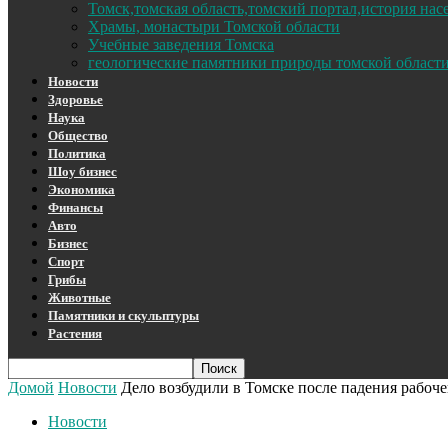
Томск,томская область,томский портал,история на
Храмы, монастыри Томской области
Учебные заведения Томска
геологические памятники природы томской област
Новости
Здоровье
Наука
Общество
Политика
Шоу бизнес
Экономика
Финансы
Авто
Бизнес
Спорт
Грибы
Животные
Памятники и скульптуры
Растения
Домой
Новости
Дело возбудили в Томске после падения рабоч
Новости