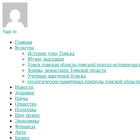
Sign in
Главная
Культура
Истории улиц Томска
Музеи, выставки
Томск,томская область,томский портал,история на
Храмы, монастыри Томской области
Учебные заведения Томска
геологические памятники природы томской област
Новости
Здоровье
Наука
Общество
Политика
Шоу бизнес
Экономика
Финансы
Авто
Бизнес