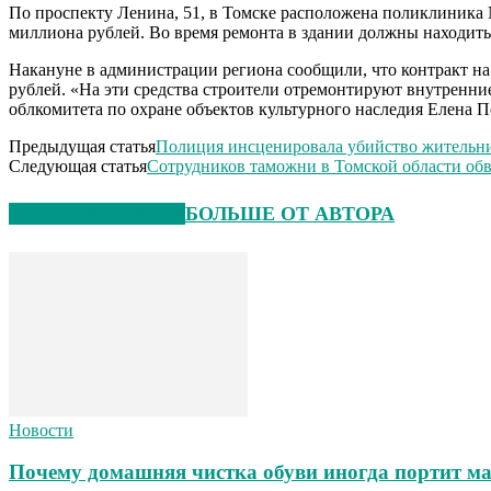
По проспекту Ленина, 51, в Томске расположена поликлиника 
миллиона рублей. Во время ремонта в здании должны находить
Накануне в администрации региона сообщили, что контракт н
рублей. «На эти средства строители отремонтируют внутренни
облкомитета по охране объектов культурного наследия Елена П
Предыдущая статья
Полиция инсценировала убийство жительниц
Следующая статья
Сотрудников таможни в Томской области о
СХОЖИЕ СТАТЬИ
БОЛЬШЕ ОТ АВТОРА
Новости
Почему домашняя чистка обуви иногда портит ма