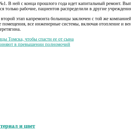
№1. В ней с конца прошлого года идет капитальный ремонт. Вы
ся только рабочие, пациентов распределили в другие учреждения
а второй этап капремонта больницы заключен с той же компан
е помещения, все инженерные системы, включая отопление и ве
еретягина.
ы Томска, чтобы спасти ее от сына
бвиняют в превышении полномочий
териал и цвет