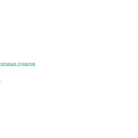
селенных пунктов
и