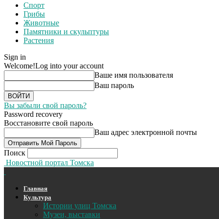
Спорт
Грибы
Животные
Памятники и скульптуры
Растения
Sign in
Welcome!
Log into your account
Ваше имя пользователя
Ваш пароль
Вы забыли свой пароль?
Password recovery
Восстановите свой пароль
Ваш адрес электронной почты
Поиск
Новостной портал Томска
Главная
Культура
Истории улиц Томска
Музеи, выставки