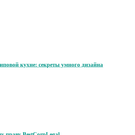
иповой кухне: секреты умного дизайна
у праву BestCorpLegal