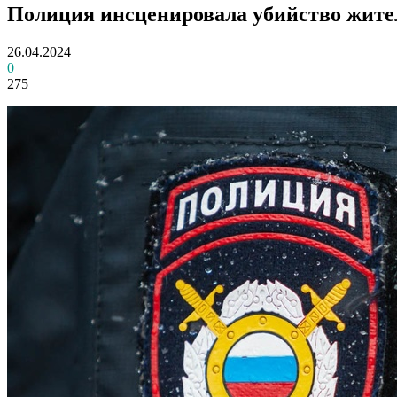
Полиция инсценировала убийство жител
26.04.2024
0
275