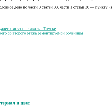
вное дело по части 3 статьи 33, части 1 статьи 30 — пункту «з
уалеты хотят поставить в Томске
очего со второго этажа ремонтируемой больницы
териал и цвет