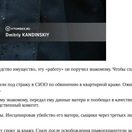
едство имущество, эту «работу» он поручил знакомому. Чтобы 
или под стражу в СИЗО по обвинению в квартирной краже. Ожида
.
му знакомому, передал ему данные матери и пообещал в качеств
дственный комитет.
. Инсценировав убийство его матери, сыщики через третьих л
му сроку за кражу. Сразу после освобождения правоохранители 