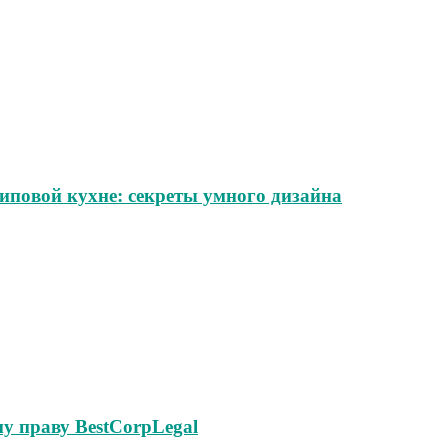
иповой кухне: секреты умного дизайна
у праву BestCorpLegal