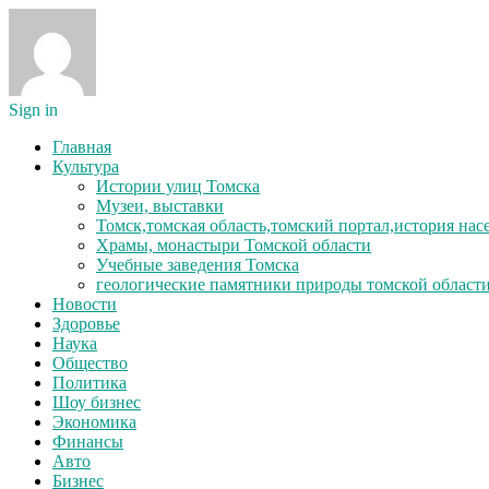
Sign in
Главная
Культура
Истории улиц Томска
Музеи, выставки
Томск,томская область,томский портал,история на
Храмы, монастыри Томской области
Учебные заведения Томска
геологические памятники природы томской област
Новости
Здоровье
Наука
Общество
Политика
Шоу бизнес
Экономика
Финансы
Авто
Бизнес