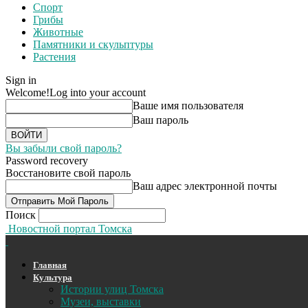
Спорт
Грибы
Животные
Памятники и скульптуры
Растения
Sign in
Welcome!
Log into your account
Ваше имя пользователя
Ваш пароль
Вы забыли свой пароль?
Password recovery
Восстановите свой пароль
Ваш адрес электронной почты
Поиск
Новостной портал Томска
Главная
Культура
Истории улиц Томска
Музеи, выставки