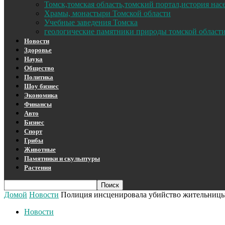
Томск,томская область,томский портал,история на
Храмы, монастыри Томской области
Учебные заведения Томска
геологические памятники природы томской област
Новости
Здоровье
Наука
Общество
Политика
Шоу бизнес
Экономика
Финансы
Авто
Бизнес
Спорт
Грибы
Животные
Памятники и скульптуры
Растения
Домой
Новости
Полиция инсценировала убийство жительницы 
Новости