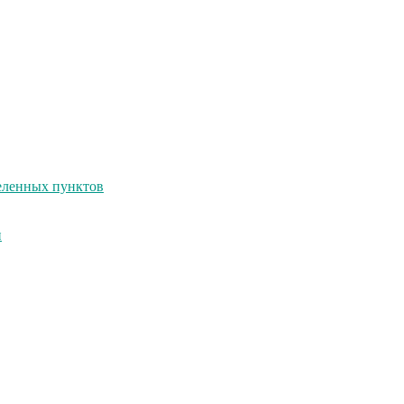
селенных пунктов
и