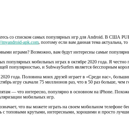
тесь со списком самых популярных игр для Android. В США PUB
://myandroid-apk.com
, поэтому если вам данная тема актуальна, то
новыми играми? Возможно, вам будут интересны самые популярны
ых популярных мобильных играх в октябре 2020 года. Я честно п
щей популярностью, и SubwaySurfers является бесспорным корол
2020 года. Половина моих друзей играет в «Среди нас», больши
тябрь игру скачали 75 миллионов раз, что в 50 раз больше, чем г
ятам — что интересно, популярно в основном на iPhone. Похоже
уляризации мобильных игр.
значает, что вы можете играть на своем мобильном телефоне б
есь с топовыми крутыми, интересными, хорошими и просто лучш