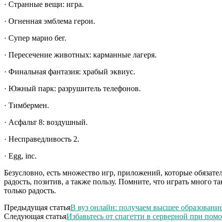
· Странные вещи: игра.
· Огненная эмблема герои.
· Супер марио бег.
· Пересечение животных: карманные лагеря.
· Финальная фантазия: храбый эквиус.
· Южный парк: разрушитель телефонов.
· Тимбермен.
· Асфальт 8: воздушный.
· Несправедливость 2.
· Egg, inc.
Безусловно, есть множество игр, приложений, которые обязат
радость, позитив, а также пользу. Помните, что играть много 
только радость.
Предыдущая статья
В вуз онлайн: получаем высшее образовани
Следующая статья
Избавьтесь от спагетти в серверной при по