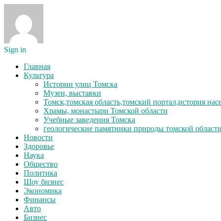
Sign in
Главная
Культура
Истории улиц Томска
Музеи, выставки
Томск,томская область,томский портал,история на
Храмы, монастыри Томской области
Учебные заведения Томска
геологические памятники природы томской област
Новости
Здоровье
Наука
Общество
Политика
Шоу бизнес
Экономика
Финансы
Авто
Бизнес