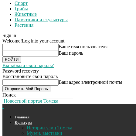
Спорт
Грибы
Животные
Памятники и скульптуры
Растения
Sign in
Welcome!
Log into your account
Ваше имя пользователя
Ваш пароль
Вы забыли свой пароль?
Password recovery
Восстановите свой пароль
Ваш адрес электронной почты
Поиск
Новостной портал Томска
Главная
Культура
Истории улиц Томска
Музеи, выставки