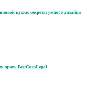
иповой кухне: секреты умного дизайна
у праву BestCorpLegal