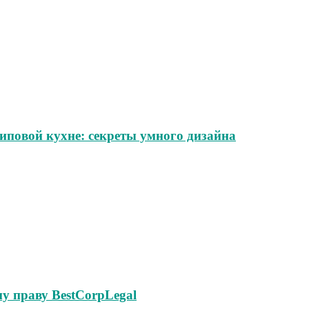
иповой кухне: секреты умного дизайна
у праву BestCorpLegal