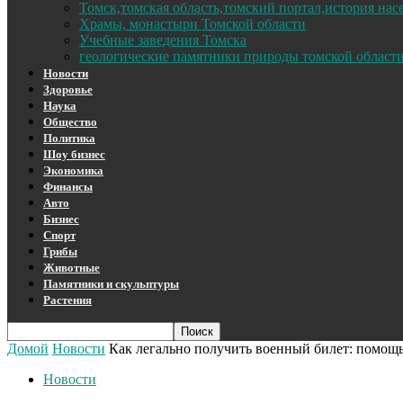
Томск,томская область,томский портал,история на
Храмы, монастыри Томской области
Учебные заведения Томска
геологические памятники природы томской област
Новости
Здоровье
Наука
Общество
Политика
Шоу бизнес
Экономика
Финансы
Авто
Бизнес
Спорт
Грибы
Животные
Памятники и скульптуры
Растения
Домой
Новости
Как легально получить военный билет: помощ
Новости