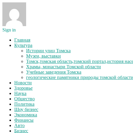
Sign in
Главная
Культура
Истории улиц Томска
Музеи, выставки
Томск,томская область,томский портал,история на
Храмы, монастыри Томской области
Учебные заведения Томска
геологические памятники природы томской област
Новости
Здоровье
Наука
Общество
Политика
Шоу бизнес
Экономика
Финансы
Авто
Бизнес