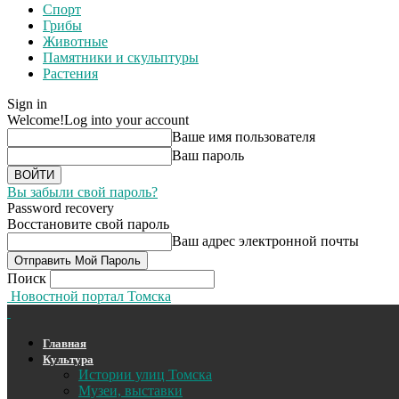
Спорт
Грибы
Животные
Памятники и скульптуры
Растения
Sign in
Welcome!
Log into your account
Ваше имя пользователя
Ваш пароль
Вы забыли свой пароль?
Password recovery
Восстановите свой пароль
Ваш адрес электронной почты
Поиск
Новостной портал Томска
Главная
Культура
Истории улиц Томска
Музеи, выставки