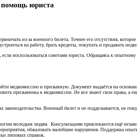
: помощь юриста
ервничать из-за военного билета. Точнее его отсутствия, котор
устроиться на работу, брать кредиты, покупать и продавать недв
 если воспользоваться советами юриста. Обращаясь к опытному 
ройти медкомиссию и призывную. Документ выдаётся на основа
овить призывника к медкомиссии. Не все знают свои права, а е
х законодательства. Военный билет и не подделывается, не поку
огим молодым людям. Консультациям привлекаются ещё незави
мероприятия, обжаловать малейшие нарушения. Поддержка опытн
пки липовых справок.