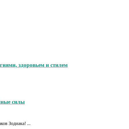
гиями, здоровьем и стилем
йные силы
ов Зодиака! ...