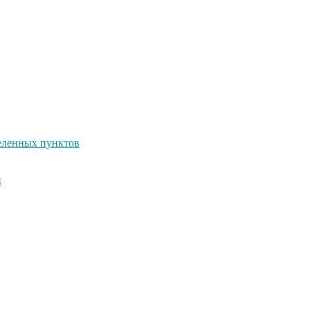
селенных пунктов
и