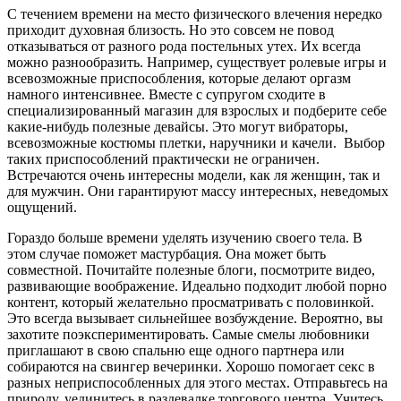
С течением времени на место физического влечения нередко
приходит духовная близость. Но это совсем не повод
отказываться от разного рода постельных утех. Их всегда
можно разнообразить. Например, существует ролевые игры и
всевозможные приспособления, которые делают оргазм
намного интенсивнее. Вместе с супругом сходите в
специализированный магазин для взрослых и подберите себе
какие-нибудь полезные девайсы. Это могут вибраторы,
всевозможные костюмы плетки, наручники и качели. Выбор
таких приспособлений практически не ограничен.
Встречаются очень интересны модели, как ля женщин, так и
для мужчин. Они гарантируют массу интересных, неведомых
ощущений.
Гораздо больше времени уделять изучению своего тела. В
этом случае поможет мастурбация. Она может быть
совместной. Почитайте полезные блоги, посмотрите видео,
развивающие воображение. Идеально подходит любой порно
контент, который желательно просматривать с половинкой.
Это всегда вызывает сильнейшее возбуждение. Вероятно, вы
захотите поэкспериментировать. Самые смелы любовники
приглашают в свою спальню еще одного партнера или
собираются на свингер вечеринки. Хорошо помогает секс в
разных неприспособленных для этого местах. Отправьтесь на
природу, уединитесь в раздевалке торгового центра. Учитесь