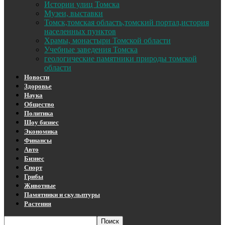
Истории улиц Томска
Музеи, выставки
Томск,томская область,томский портал,история
населенных пунктов
Храмы, монастыри Томской области
Учебные заведения Томска
геологические памятники природы томской
области
Новости
Здоровье
Наука
Общество
Политика
Шоу бизнес
Экономика
Финансы
Авто
Бизнес
Спорт
Грибы
Животные
Памятники и скульптуры
Растения