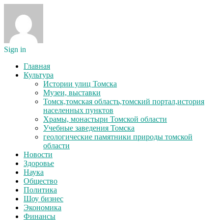
Sign in
Главная
Культура
Истории улиц Томска
Музеи, выставки
Томск,томская область,томский портал,история
населенных пунктов
Храмы, монастыри Томской области
Учебные заведения Томска
геологические памятники природы томской
области
Новости
Здоровье
Наука
Общество
Политика
Шоу бизнес
Экономика
Финансы