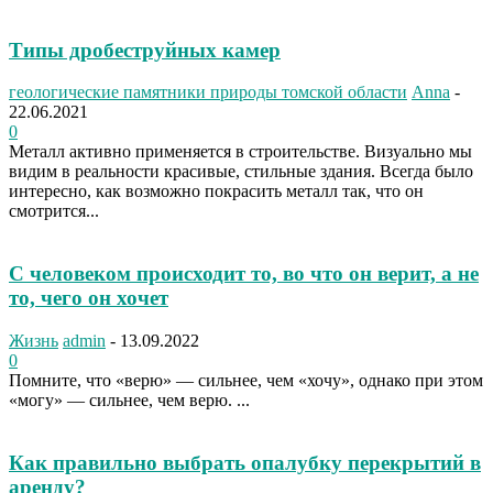
Типы дробеструйных камер
геологические памятники природы томской области
Anna
-
22.06.2021
0
Металл активно применяется в строительстве. Визуально мы
видим в реальности красивые, стильные здания. Всегда было
интересно, как возможно покрасить металл так, что он
смотрится...
С человеком происходит то, во что он верит, а не
то, чего он хочет
Жизнь
admin
-
13.09.2022
0
Помните, что «верю» — сильнее, чем «хочу», однако при этом
«могу» — сильнее, чем верю. ...
Как правильно выбрать опалубку перекрытий в
аренду?