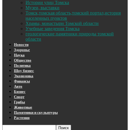
Истории улиц Томска
Музеи, выставки
Томск,томская область,томский портал,история
населенных пунктов
Храмы, монастыри Томской области
Учебные заведения Томска
геологические памятники природы томской
области
Новости
Здоровье
Наука
Общество
Политика
Шоу бизнес
Экономика
Финансы
Авто
Бизнес
Спорт
Грибы
Животные
Памятники и скульптуры
Растения