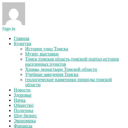
Sign in
Главная
Культура
Истории улиц Томска
Музеи, выставки
Томск,томская область,томский портал,история
населенных пунктов
Храмы, монастыри Томской области
Учебные заведения Томска
геологические памятники природы томской
области
Новости
Здоровье
Наука
Общество
Политика
Шоу бизнес
Экономика
Финансы