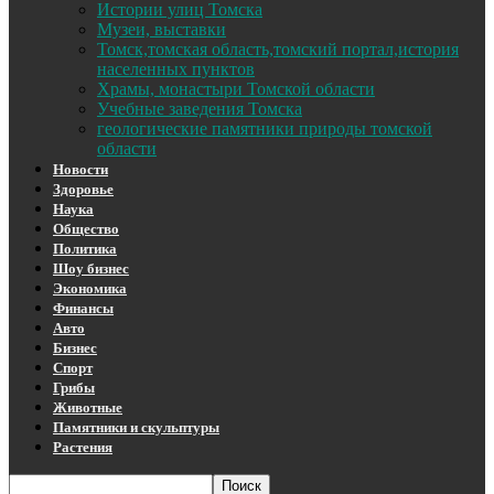
Истории улиц Томска
Музеи, выставки
Томск,томская область,томский портал,история
населенных пунктов
Храмы, монастыри Томской области
Учебные заведения Томска
геологические памятники природы томской
области
Новости
Здоровье
Наука
Общество
Политика
Шоу бизнес
Экономика
Финансы
Авто
Бизнес
Спорт
Грибы
Животные
Памятники и скульптуры
Растения