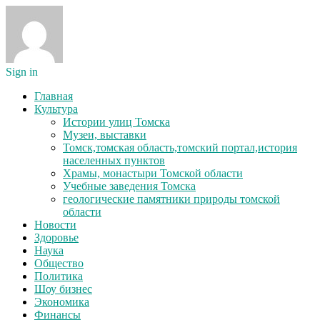
Sign in
Главная
Культура
Истории улиц Томска
Музеи, выставки
Томск,томская область,томский портал,история
населенных пунктов
Храмы, монастыри Томской области
Учебные заведения Томска
геологические памятники природы томской
области
Новости
Здоровье
Наука
Общество
Политика
Шоу бизнес
Экономика
Финансы