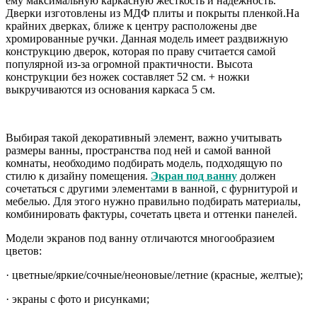
ему максимальную каркасную жесткость и надежность.
Дверки изготовлены из МДФ плиты и покрыты пленкой.На
крайних дверках, ближе к центру расположены две
хромированные ручки. Данная модель имеет раздвижную
конструкцию дверок, которая по праву считается самой
популярной из-за огромной практичности. Высота
конструкции без ножек составляет 52 см. + ножки
выкручиваются из основания каркаса 5 см.
Выбирая такой декоративный элемент, важно учитывать
размеры ванны, пространства под ней и самой ванной
комнаты, необходимо подбирать модель, подходящую по
стилю к дизайну помещения.
Экран под ванну
должен
сочетаться с другими элементами в ванной, с фурнитурой и
мебелью. Для этого нужно правильно подбирать материалы,
комбинировать фактуры, сочетать цвета и оттенки панелей.
Модели экранов под ванну отличаются многообразием
цветов:
· цветные/яркие/сочные/неоновые/летние (красные, желтые);
· экраны с фото и рисунками;