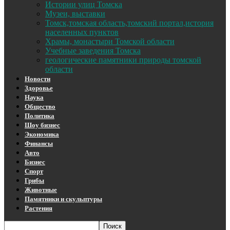
Истории улиц Томска
Музеи, выставки
Томск,томская область,томский портал,история
населенных пунктов
Храмы, монастыри Томской области
Учебные заведения Томска
геологические памятники природы томской
области
Новости
Здоровье
Наука
Общество
Политика
Шоу бизнес
Экономика
Финансы
Авто
Бизнес
Спорт
Грибы
Животные
Памятники и скульптуры
Растения