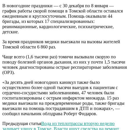
В новогодние праздники — с 30 декабря по 8 января —
график работы скорой помощи в Томской области оставался
ежедневным и круглосуточным. Помощь оказывали 44
бригады, из которых 17 специализированных:
реанимационные, кардиологические, психиатрические,
детские.
За время праздников медики выезжали на вызовы жителей
Томской области 6 860 раз.
Чаще всего (1,6 тысячи раз) томичи вызывали скорую по
поводу болезней органов дыхания, из них у почти 1,5 тысячи
человек диагностированы острые респираторные заболевания
(ОРЗ).
«За десять дней новогодних каникул также было
осуществлено более одной тысячи выездов к пациентам с
сердечно-сосудистыми заболеваниями, 47 человек были
госпитализированы с острым инфарктом миокарда. 15 раз
медики выезжали на преждевременные роды, также бригады
выезжали на помощь пострадавшим в ДТП и пожарах», —
сообщил начальник облздрава Роберт Фидаров.
Предыдущая статья
Вода из теплотрассы вторую неделю
заливает улицу в Томске. Власти ищут средства на ремонт