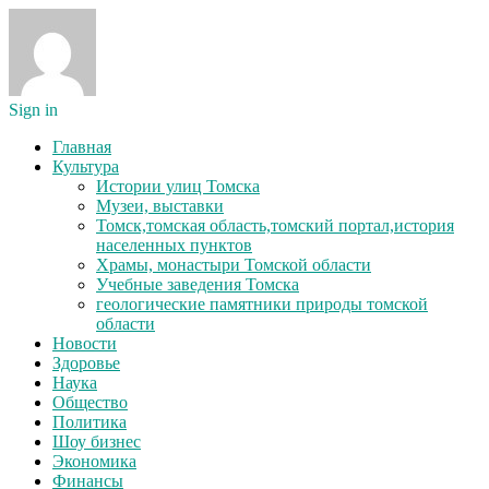
Sign in
Главная
Культура
Истории улиц Томска
Музеи, выставки
Томск,томская область,томский портал,история
населенных пунктов
Храмы, монастыри Томской области
Учебные заведения Томска
геологические памятники природы томской
области
Новости
Здоровье
Наука
Общество
Политика
Шоу бизнес
Экономика
Финансы