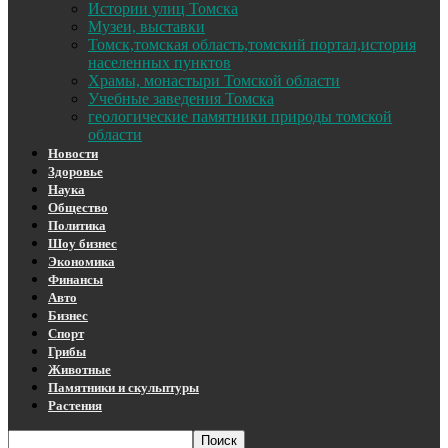
Истории улиц Томска
Музеи, выставки
Томск,томская область,томский портал,история
населенных пунктов
Храмы, монастыри Томской области
Учебные заведения Томска
геологические памятники природы томской
области
Новости
Здоровье
Наука
Общество
Политика
Шоу бизнес
Экономика
Финансы
Авто
Бизнес
Спорт
Грибы
Животные
Памятники и скульптуры
Растения