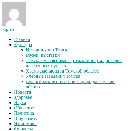
Sign in
Главная
Культура
Истории улиц Томска
Музеи, выставки
Томск,томская область,томский портал,история
населенных пунктов
Храмы, монастыри Томской области
Учебные заведения Томска
геологические памятники природы томской
области
Новости
Здоровье
Наука
Общество
Политика
Шоу бизнес
Экономика
Финансы