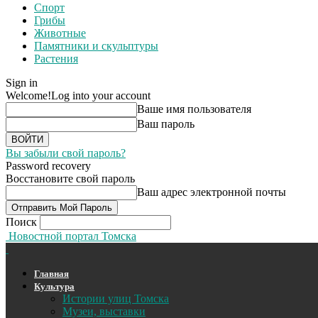
Спорт
Грибы
Животные
Памятники и скульптуры
Растения
Sign in
Welcome!
Log into your account
Ваше имя пользователя
Ваш пароль
Вы забыли свой пароль?
Password recovery
Восстановите свой пароль
Ваш адрес электронной почты
Поиск
Новостной портал Томска
Главная
Культура
Истории улиц Томска
Музеи, выставки