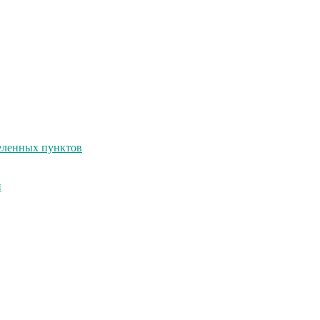
селенных пунктов
и