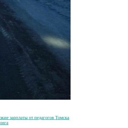
зкие зарплаты от педагогов Томска
инга