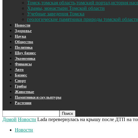
Томск,томская область,томский портал,история на
Храмы, монастыри Томской области
Учебные заведения Томска
геологические памятники природы томской област
Новости
Здоровье
Наука
Общество
Политика
Шоу бизнес
Экономика
Финансы
Авто
Бизнес
Спорт
Грибы
Животные
Памятники и скульптуры
Растения
Домой
Новости
Lada перевернулась на крышу после ДТП на то
Новости