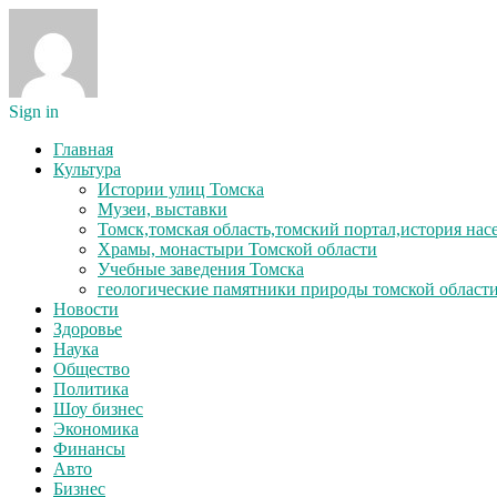
Sign in
Главная
Культура
Истории улиц Томска
Музеи, выставки
Томск,томская область,томский портал,история на
Храмы, монастыри Томской области
Учебные заведения Томска
геологические памятники природы томской област
Новости
Здоровье
Наука
Общество
Политика
Шоу бизнес
Экономика
Финансы
Авто
Бизнес