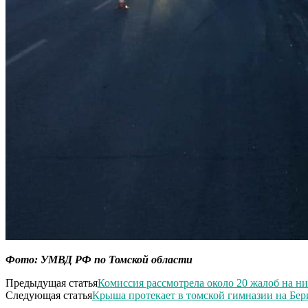
Фото: УМВД РФ по Томской области
Предыдущая статья
Комиссия рассмотрела около 20 жалоб на ни
Следующая статья
Крыша протекает в томской гимназии на Бер