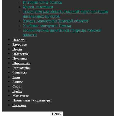
Истории улиц Томска
Музеи, выставки
Томск,томская область,томский портал,история
населенных пунктов
Храмы, монастыри Томской области
Учебные заведения Томска
геологические памятники природы томской
области
Новости
Здоровье
Наука
Общество
Политика
Шоу бизнес
Экономика
Финансы
Авто
Бизнес
Спорт
Грибы
Животные
Памятники и скульптуры
Растения