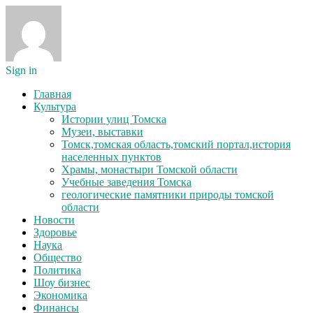
Sign in
Главная
Культура
Истории улиц Томска
Музеи, выставки
Томск,томская область,томский портал,история
населенных пунктов
Храмы, монастыри Томской области
Учебные заведения Томска
геологические памятники природы томской
области
Новости
Здоровье
Наука
Общество
Политика
Шоу бизнес
Экономика
Финансы