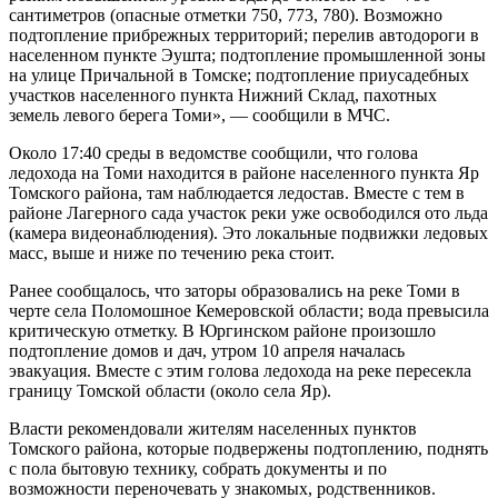
сантиметров (опасные отметки 750, 773, 780). Возможно
подтопление прибрежных территорий; перелив автодороги в
населенном пункте Эушта; подтопление промышленной зоны
на улице Причальной в Томске; подтопление приусадебных
участков населенного пункта Нижний Склад, пахотных
земель левого берега Томи», — сообщили в МЧС.
Около 17:40 среды в ведомстве сообщили, что голова
ледохода на Томи находится в районе населенного пункта Яр
Томского района, там наблюдается ледостав. Вместе с тем в
районе Лагерного сада участок реки уже освободился ото льда
(камера видеонаблюдения). Это локальные подвижки ледовых
масс, выше и ниже по течению река стоит.
Ранее сообщалось, что заторы образовались на реке Томи в
черте села Поломошное Кемеровской области; вода превысила
критическую отметку. В Юргинском районе произошло
подтопление домов и дач, утром 10 апреля началась
эвакуация. Вместе с этим голова ледохода на реке пересекла
границу Томской области (около села Яр).
Власти рекомендовали жителям населенных пунктов
Томского района, которые подвержены подтоплению, поднять
с пола бытовую технику, собрать документы и по
возможности переночевать у знакомых, родственников.