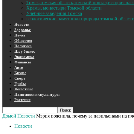
Томск,томская область,томский портал,история на
Храмы, монастыри Томской области
Учебные заведения Томска
геологические памятники природы томской област
Новости
Здоровье
Наука
Общество
Политика
Шоу бизнес
Экономика
Финансы
Авто
Бизнес
Спорт
Грибы
Животные
Памятники и скульптуры
Растения
Домой
Новости
Мэрия пояснила, почему за павильонами на пл
Новости