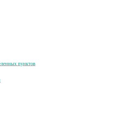
селенных пунктов
и