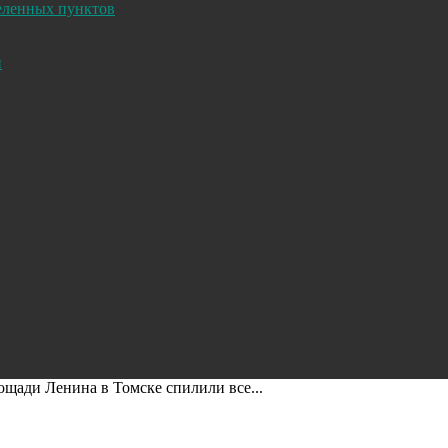
селенных пунктов
и
ощади Ленина в Томске спилили все...