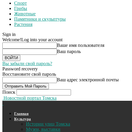
Спорт
Грибы
Животные
Памятники и скульптуры
Растения
Sign in
Welcome!
Log into your account
Ваше имя пользователя
Ваш пароль
Вы забыли свой пароль?
Password recovery
Восстановите свой пароль
Ваш адрес электронной почты
Поиск
Новостной портал Томска
Главная
Культура
Истории улиц Томска
Музеи, выставки