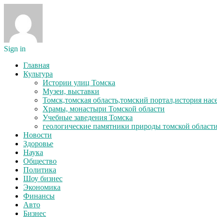
Sign in
Главная
Культура
Истории улиц Томска
Музеи, выставки
Томск,томская область,томский портал,история на
Храмы, монастыри Томской области
Учебные заведения Томска
геологические памятники природы томской област
Новости
Здоровье
Наука
Общество
Политика
Шоу бизнес
Экономика
Финансы
Авто
Бизнес