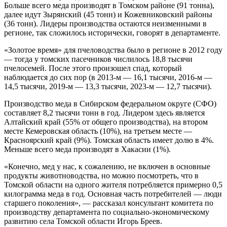
Больше всего меда производят в Томском районе (91 тонна),
далее идут Зырянский (45 тонн) и Кожевниковский районы
(36 тонн). Лидеры производства остаются неизменными в
регионе, так сложилось исторически, говорят в департаменте.
«Золотое время» для пчеловодства было в регионе в 2012 году
— тогда у томских пасечников числилось 18,8 тысячи
пчелосемей. После этого произошел спад, который
наблюдается до сих пор (в 2013-м — 16,1 тысячи, 2016-м —
14,5 тысячи, 2019-м — 13,3 тысячи, 2023-м — 12,7 тысячи).
Производство меда в Сибирском федеральном округе (СФО)
составляет 8,2 тысячи тонн в год. Лидером здесь является
Алтайский край (55% от общего производства), на втором
месте Кемеровская область (10%), на третьем месте —
Красноярский край (9%). Томская область имеет долю в 4%.
Меньше всего меда производят в Хакасии (1%).
«Конечно, мед у нас, к сожалению, не включен в основные
продукты животноводства, но можно посмотреть, что в
Томской области на одного жителя потребляется примерно 0,5
килограмма меда в год. Основная часть потребителей — люди
старшего поколения», — рассказал консультант комитета по
производству департамента по социально-экономическому
развитию села Томской области Игорь Бреев.