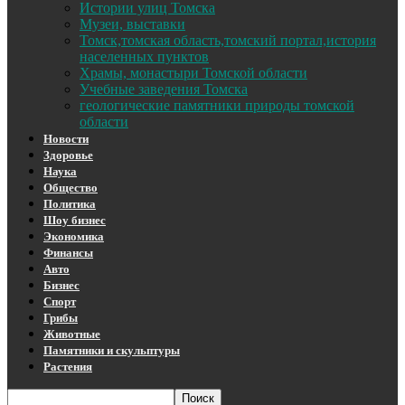
Истории улиц Томска
Музеи, выставки
Томск,томская область,томский портал,история
населенных пунктов
Храмы, монастыри Томской области
Учебные заведения Томска
геологические памятники природы томской
области
Новости
Здоровье
Наука
Общество
Политика
Шоу бизнес
Экономика
Финансы
Авто
Бизнес
Спорт
Грибы
Животные
Памятники и скульптуры
Растения