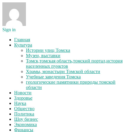
Sign in
Главная
Культура
Истории улиц Томска
Музеи, выставки
Томск,томская область,томский портал,история
населенных пунктов
Храмы, монастыри Томской области
Учебные заведения Томска
геологические памятники природы томской
области
Новости
Здоровье
Наука
Общество
Политика
Шоу бизнес
Экономика
Финансы