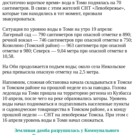
достаточно короткое время» вода в Томи поднялась на 70
сантиметров. В связи с этим жителей СНТ «Левобережье»,
которые там находились в тот момент, призвали
эвакуироваться.
Ситуация по уровню воды в Томи на утро 19 апреля:
Лагерный сад — 790 сантиметров при опасной отметке в 890;
речной вокзал — 746 сантиметров при опасной отметке в 750;
Козюлино (Томский район) — 963 сантиметра при опасной
отметке в 980; Северск — 9,04 метра при опасной отметке в
10,58.
На Оби продолжается подъем воды; около села Никольское
река превысила опасную отметку на 2,5 метра.
Напомним, сложная обстановка начала складываться в Томске
и Томском районе на прошлой неделе из-за паводка. Голова
ледохода на Томи пришла на территорию региона из Кузбасса
10 апреля, после чего на реке образовались заторы. Уровень
воды начал подниматься и подтапливать населенные пункты
и садоводческие товарищества в Томском районе, а к концу
прошлой недели — СНТ на левобережье Томска. При этом с
16 апреля уровень воды в Томи начал снижаться.
Земляная дамба разрушилась у Коммунального