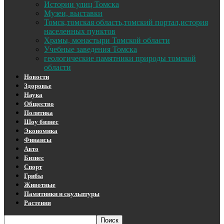
Истории улиц Томска
Музеи, выставки
Томск,томская область,томский портал,история
населенных пунктов
Храмы, монастыри Томской области
Учебные заведения Томска
геологические памятники природы томской
области
Новости
Здоровье
Наука
Общество
Политика
Шоу бизнес
Экономика
Финансы
Авто
Бизнес
Спорт
Грибы
Животные
Памятники и скульптуры
Растения