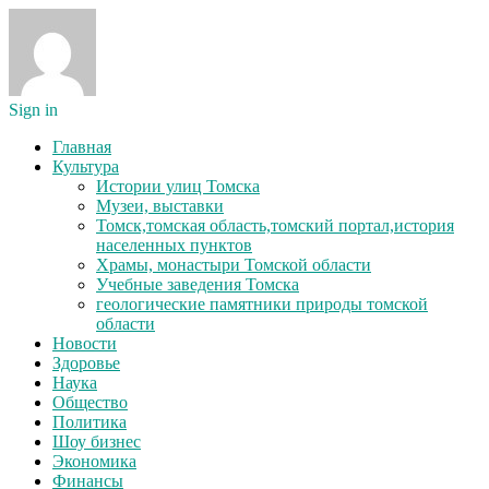
Sign in
Главная
Культура
Истории улиц Томска
Музеи, выставки
Томск,томская область,томский портал,история
населенных пунктов
Храмы, монастыри Томской области
Учебные заведения Томска
геологические памятники природы томской
области
Новости
Здоровье
Наука
Общество
Политика
Шоу бизнес
Экономика
Финансы