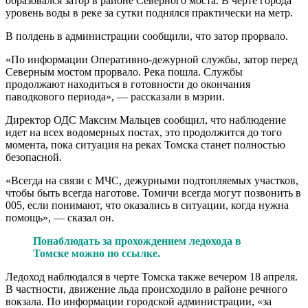
образовался затор в районе Северного моста. В черте города
уровень воды в реке за сутки поднялся практически на метр.
В полдень в администрации сообщили, что затор прорвало.
«По информации Оперативно-дежурной службы, затор перед
Северным мостом прорвало. Река пошла. Службы
продолжают находиться в готовности до окончания
паводкового периода», — рассказали в мэрии.
Директор ОДС Максим Мальцев сообщил, что наблюдение
идет на всех водомерных постах, это продолжится до того
момента, пока ситуация на реках Томска станет полностью
безопасной.
«Всегда на связи с МЧС, дежурными подтопляемых участков,
чтобы быть всегда наготове. Томичи всегда могут позвонить в
005, если понимают, что оказались в ситуации, когда нужна
помощь», — сказал он.
Понаблюдать за прохождением ледохода в
Томске можно по ссылке.
Ледоход наблюдался в черте Томска также вечером 18 апреля.
В частности, движение льда происходило в районе речного
вокзала. По информации городской администрации, «за