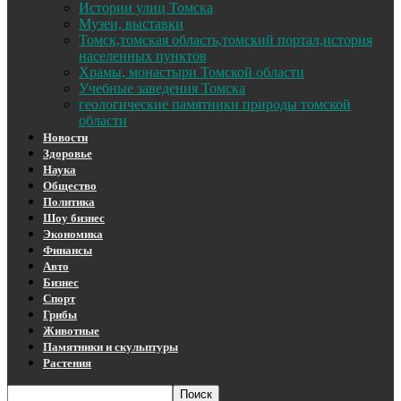
Истории улиц Томска
Музеи, выставки
Томск,томская область,томский портал,история
населенных пунктов
Храмы, монастыри Томской области
Учебные заведения Томска
геологические памятники природы томской
области
Новости
Здоровье
Наука
Общество
Политика
Шоу бизнес
Экономика
Финансы
Авто
Бизнес
Спорт
Грибы
Животные
Памятники и скульптуры
Растения