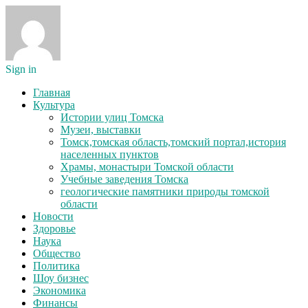
Sign in
Главная
Культура
Истории улиц Томска
Музеи, выставки
Томск,томская область,томский портал,история
населенных пунктов
Храмы, монастыри Томской области
Учебные заведения Томска
геологические памятники природы томской
области
Новости
Здоровье
Наука
Общество
Политика
Шоу бизнес
Экономика
Финансы