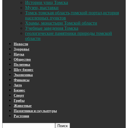
Истории улиц Томска
Музеи, выставки
Томск,томская область,томский портал,история
населенных пунктов
Храмы, монастыри Томской области
Учебные заведения Томска
геологические памятники природы томской
области
Новости
Здоровье
Наука
Общество
Политика
Шоу бизнес
Экономика
Финансы
Авто
Бизнес
Спорт
Грибы
Животные
Памятники и скульптуры
Растения