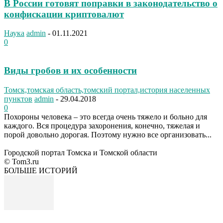
В России готовят поправки в законодательство о
конфискации криптовалют
Наука
admin
-
01.11.2021
0
Виды гробов и их особенности
Томск,томская область,томский портал,история населенных
пунктов
admin
-
29.04.2018
0
Похороны человека – это всегда очень тяжело и больно для
каждого. Вся процедура захоронения, конечно, тяжелая и
порой довольно дорогая. Поэтому нужно все организовать...
Городской портал Томска и Томской области
© Tom3.ru
БОЛЬШЕ ИСТОРИЙ