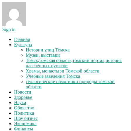
Sign in
Главная
Культура
Истории улиц Томска
Музеи, выставки
Томск,томская область,томский портал,история
населенных пунктов
Храмы, монастыри Томской области
Учебные заведения Томска
геологические памятники природы томской
области
Новости
Здоровье
Наука
Общество
Политика
Шоу бизнес
Экономика
Финансы