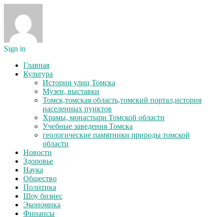
Sign in
Главная
Культура
Истории улиц Томска
Музеи, выставки
Томск,томская область,томский портал,история
населенных пунктов
Храмы, монастыри Томской области
Учебные заведения Томска
геологические памятники природы томской
области
Новости
Здоровье
Наука
Общество
Политика
Шоу бизнес
Экономика
Финансы