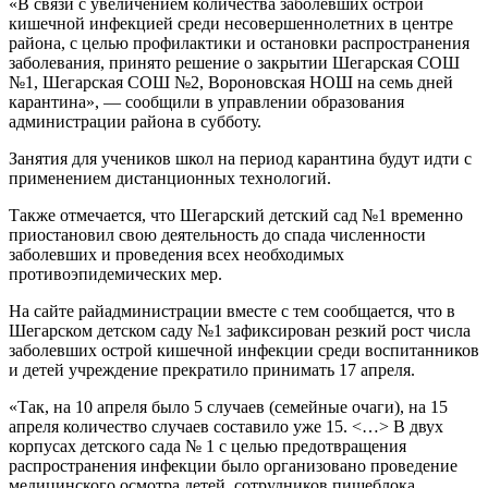
«В связи с увеличением количества заболевших острой
кишечной инфекцией среди несовершеннолетних в центре
района, с целью профилактики и остановки распространения
заболевания, принято решение о закрытии Шегарская СОШ
№1, Шегарская СОШ №2, Вороновская НОШ на семь дней
карантина», — сообщили в управлении образования
администрации района в субботу.
Занятия для учеников школ на период карантина будут идти с
применением дистанционных технологий.
Также отмечается, что Шегарский детский сад №1 временно
приостановил свою деятельность до спада численности
заболевших и проведения всех необходимых
противоэпидемических мер.
На сайте райадминистрации вместе с тем сообщается, что в
Шегарском детском саду №1 зафиксирован резкий рост числа
заболевших острой кишечной инфекции среди воспитанников
и детей учреждение прекратило принимать 17 апреля.
«Так, на 10 апреля было 5 случаев (семейные очаги), на 15
апреля количество случаев составило уже 15. <…> В двух
корпусах детского сада № 1 с целью предотвращения
распространения инфекции было организовано проведение
медицинского осмотра детей, сотрудников пищеблока,