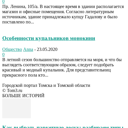
0
Пр. Ленина, 105/а. В настоящее время в здании располагается
магазин и офисные помещения. Согласно литературным
источникам, здание принадлежало купцу Гадалову и было
поставлено по...
Особенности купальников монокини
Общество
Anna
-
23.05.2020
0
В летний сезон большинство отправляется на моря, и что бы
выглядеть соответствующим образом, следует подобрать
красивый и модный купальник. Для представительниц
прекрасного пола кто...
Городской портал Томска и Томской области
© Tom3.ru
БОЛЬШЕ ИСТОРИЙ
Как выбрать паркетную доску: разбираем типы,