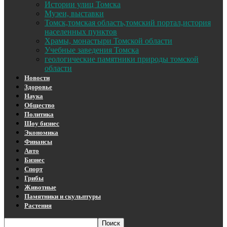
Истории улиц Томска
Музеи, выставки
Томск,томская область,томский портал,история
населенных пунктов
Храмы, монастыри Томской области
Учебные заведения Томска
геологические памятники природы томской
области
Новости
Здоровье
Наука
Общество
Политика
Шоу бизнес
Экономика
Финансы
Авто
Бизнес
Спорт
Грибы
Животные
Памятники и скульптуры
Растения