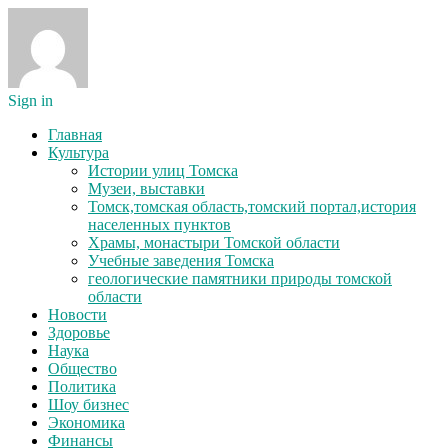
Sign in
Главная
Культура
Истории улиц Томска
Музеи, выставки
Томск,томская область,томский портал,история
населенных пунктов
Храмы, монастыри Томской области
Учебные заведения Томска
геологические памятники природы томской
области
Новости
Здоровье
Наука
Общество
Политика
Шоу бизнес
Экономика
Финансы