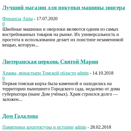
Лучший магазин для покупки машины зингера
Финансы
Anna
-
17.07.2020
0
Швейные машинки и оверлоки являются одним из самых
востребованных товаров на рынке. Их универсальность и
простота в использовании делает их поистине незаменимой
вещью, которую...
Лютеранская церковь Святой Марии
Храмы, монастыри Томской области
admin
-
14.10.2018
0
Первая томская кирха была каменной и находилась на
территории нынешнего Городского сада, недалеко от дома
губернатора (ныне Дом учёных). Храм строился долго —
заложен...
Дом Гадалова
Памятники архитектуры и истории
admin
-
28.02.2018