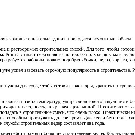
оятся жилые и нежилые здания, проводятся ремонтные работы.
на и растворимых строительных смесей. Для того, чтобы готови
а. Резина с пластиком является наиболее подходящим материало
дер требуется рабочим. можно подобрать бочки, ведра, корыта, 
 уже успел завоевать огромную популярность в строительстве. Ре
и нужны для того, чтобы готовить растворы, хранить и перенос
не боятся низких температур, ультрафиолетового излучения и б
риходит в негодность, покрываясь ржавчиной. Поэтому использов
попадать в строительные смеси, что очень плохо. Практически н
ра способны прослужить долгое время. Даже если бетон засыхает
к службы строительных ведер составляет два года.
бъема работ подходят большие строительные ведра. Корректиро