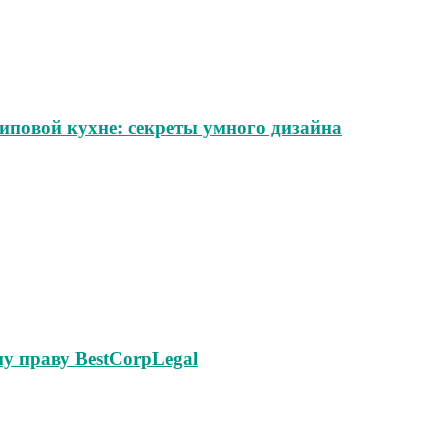
иповой кухне: секреты умного дизайна
у праву BestCorpLegal