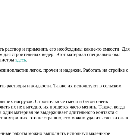
ть раствор и применять его необходимы какие-то емкости. Для
м для строительных ведер. Этот материал специально был
канистры
здесь
.
зинопластик легок, прочен и надежен. Работать на стройке с
ить растворы и жидкости. Также их используют в сельском
ольших нагрузок. Строительные смеси и бетон очень
ать их не выгодно, их придется часто менять. Также, когда
и один материал не выдерживает длительного контакта с
 внутри них, это не страшно, его можно удалить слегка сжав
вочные работы можно выполнять используя маленькое