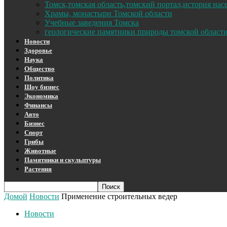
Томск,томская область,томский портал,история на
Храмы, монастыри Томской области
Учебные заведения Томска
геологические памятники природы томской област
Новости
Здоровье
Наука
Общество
Политика
Шоу бизнес
Экономика
Финансы
Авто
Бизнес
Спорт
Грибы
Животные
Памятники и скульптуры
Растения
Домой
Новости
Применение строительных ведер
Новости