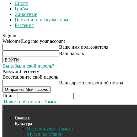
Спорт
Грибы
Животные
Памятники и скульптуры
Растения
Sign in
Welcome!
Log into your account
Ваше имя пользователя
Ваш пароль
Вы забыли свой пароль?
Password recovery
Восстановите свой пароль
Ваш адрес электронной почты
Поиск
Новостной портал Томска
Главная
Культура
Истории улиц Томска
Музеи, выставки