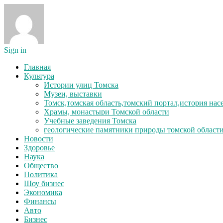
Sign in
Главная
Культура
Истории улиц Томска
Музеи, выставки
Томск,томская область,томский портал,история на
Храмы, монастыри Томской области
Учебные заведения Томска
геологические памятники природы томской област
Новости
Здоровье
Наука
Общество
Политика
Шоу бизнес
Экономика
Финансы
Авто
Бизнес