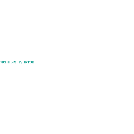
селенных пунктов
и