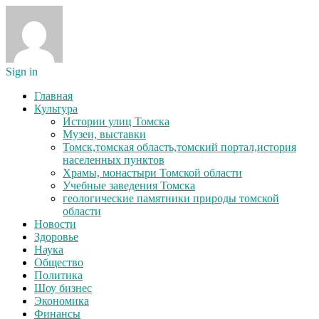
Sign in
Главная
Культура
Истории улиц Томска
Музеи, выставки
Томск,томская область,томский портал,история
населенных пунктов
Храмы, монастыри Томской области
Учебные заведения Томска
геологические памятники природы томской
области
Новости
Здоровье
Наука
Общество
Политика
Шоу бизнес
Экономика
Финансы