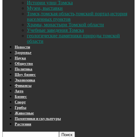
Истории улиц Томска
Музеи, выставки
Томск,томская область,томский портал,история
населенных пунктов
Храмы, монастыри Томской области
Учебные заведения Томска
геологические памятники природы томской
области
Новости
Здоровье
Наука
Общество
Политика
Шоу бизнес
Экономика
Финансы
Авто
Бизнес
Спорт
Грибы
Животные
Памятники и скульптуры
Растения