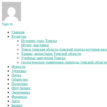
Sign in
Главная
Культура
Истории улиц Томска
Музеи, выставки
Томск,томская область,томский портал,история на
Храмы, монастыри Томской области
Учебные заведения Томска
геологические памятники природы томской област
Новости
Здоровье
Наука
Общество
Политика
Шоу бизнес
Экономика
Финансы
Авто
Бизнес