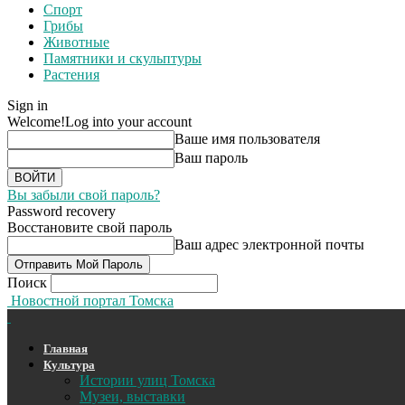
Спорт
Грибы
Животные
Памятники и скульптуры
Растения
Sign in
Welcome!
Log into your account
Ваше имя пользователя
Ваш пароль
Вы забыли свой пароль?
Password recovery
Восстановите свой пароль
Ваш адрес электронной почты
Поиск
Новостной портал Томска
Главная
Культура
Истории улиц Томска
Музеи, выставки