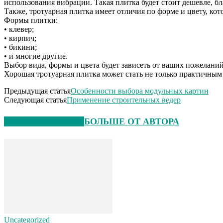
использования вибрации. Такая плитка будет стоит дешевле, бл
Также, тротуарная плитка имеет отличия по форме и цвету, кот
Формы плитки:
• клевер;
• кирпич;
• бикини;
• и многие другие.
Выбор вида, формы и цвета будет зависеть от ваших пожелани
Хорошая тротуарная плитка может стать не только практичны
Предыдущая статья
Особенности выбора модульных картин
Следующая статья
Применение строительных ведер
СХОЖИЕ СТАТЬИ
БОЛЬШЕ ОТ АВТОРА
Uncategorized