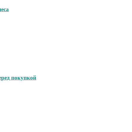
неса
еред покупкой