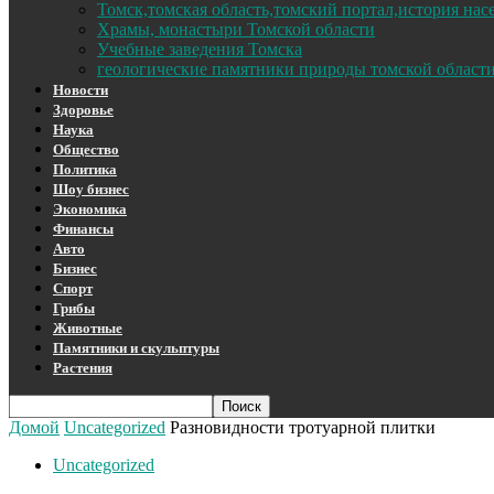
Томск,томская область,томский портал,история на
Храмы, монастыри Томской области
Учебные заведения Томска
геологические памятники природы томской област
Новости
Здоровье
Наука
Общество
Политика
Шоу бизнес
Экономика
Финансы
Авто
Бизнес
Спорт
Грибы
Животные
Памятники и скульптуры
Растения
Домой
Uncategorized
Разновидности тротуарной плитки
Uncategorized