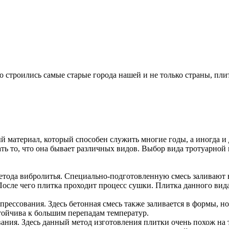
о строились самые старые города нашей и не только страны, пли
материал, который способен служить многие годы, а иногда и д
ть то, что она бывает различных видов. Выбор вида тротуарной
 метода вибролитья. Специально-подготовленную смесь заливаю
После чего плитка проходит процесс сушки. Плитка данного вида
прессования. Здесь бетонная смесь также заливается в формы, н
тойчива к большим перепадам температур.
вания. Здесь данный метод изготовления плитки очень похож на 