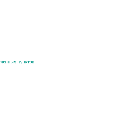
селенных пунктов
и