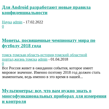
Для Android разработают новые правила
конфиденциальности
Наука
admin
-
17.02.2022
0
Монеты, посвященные чемпионату мира по
футболу 2018 года
томск,томская область,история,томский областной
портал,жизнь томска
admin
-
01.04.2018
0
Все Россия живет в ожидании события, которое имеет
мировое значение. Именно поэтому 2018 год должен стать
знаменитым, ведь именно в это время в нашей...
Мультиметры: все, что вам нужно знать о
многофункциональных приборах для измерения
и контроля