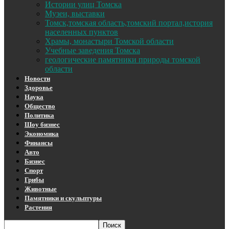
Истории улиц Томска
Музеи, выставки
Томск,томская область,томский портал,история
населенных пунктов
Храмы, монастыри Томской области
Учебные заведения Томска
геологические памятники природы томской
области
Новости
Здоровье
Наука
Общество
Политика
Шоу бизнес
Экономика
Финансы
Авто
Бизнес
Спорт
Грибы
Животные
Памятники и скульптуры
Растения