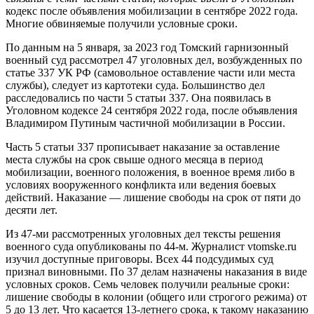
кодекс после объявления мобилизации в сентябре 2022 года.
Многие обвиняемые получили условные сроки.
По данным на 5 января, за 2023 год Томский гарнизонный
военный суд рассмотрел 47 уголовных дел, возбужденных по
статье 337 УК РФ (самовольное оставление части или места
службы), следует из картотеки суда. Большинство дел
расследовались по части 5 статьи 337. Она появилась в
Уголовном кодексе 24 сентября 2022 года, после объявления
Владимиром Путиным частичной мобилизации в России.
Часть 5 статьи 337 прописывает наказание за оставление
места службы на срок свыше одного месяца в период
мобилизации, военного положения, в военное время либо в
условиях вооруженного конфликта или ведения боевых
действий. Наказание — лишение свободы на срок от пяти до
десяти лет.
Из 47-ми рассмотренных уголовных дел тексты решения
военного суда опубликованы по 44-м. Журналист vtomske.ru
изучил доступные приговоры. Всех 44 подсудимых суд
признал виновными. По 37 делам назначены наказания в виде
условных сроков. Семь человек получили реальные сроки:
лишение свободы в колонии (общего или строгого режима) от
5 до 13 лет. Что касается 13-летнего срока, к такому наказанию