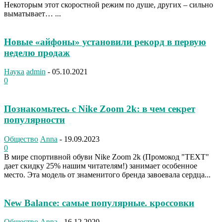
Некоторым этот скоростной режим по душе, других – сильно
выматывает… ...
Новые «айфоны» установили рекорд в первую
неделю продаж
Наука
admin
-
05.10.2021
0
Познакомьтесь с Nike Zoom 2k: в чем секрет
популярности
Общество
Anna
-
19.09.2023
0
В мире спортивной обуви Nike Zoom 2k (Промокод "TEXT"
дает скидку 25% нашим читателям!) занимает особенное
место. Эта модель от знаменитого бренда завоевала сердца...
New Balance: самые популярные. кроссовки
Общество
Anna
-
16.12.2020