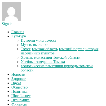
Sign in
Главная
Культура
Истории улиц Томска
Музеи, выставки
Томск,томская область,томский портал,история
населенных пунктов
Храмы, монастыри Томской области
Учебные заведения Томска
геологические памятники природы томской
области
Новости
Здоровье
Наука
Общество
Политика
Шоу бизнес
Экономика
Финансы