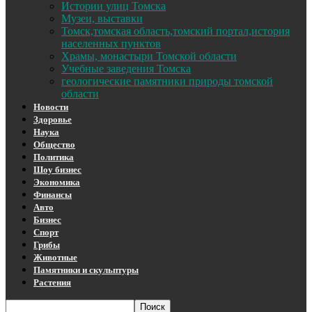
Истории улиц Томска
Музеи, выставки
Томск,томская область,томский портал,история
населенных пунктов
Храмы, монастыри Томской области
Учебные заведения Томска
геологические памятники природы томской
области
Новости
Здоровье
Наука
Общество
Политика
Шоу бизнес
Экономика
Финансы
Авто
Бизнес
Спорт
Грибы
Животные
Памятники и скульптуры
Растения