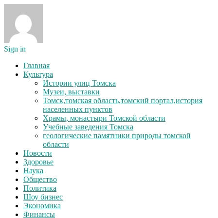
Sign in
Главная
Культура
Истории улиц Томска
Музеи, выставки
Томск,томская область,томский портал,история
населенных пунктов
Храмы, монастыри Томской области
Учебные заведения Томска
геологические памятники природы томской
области
Новости
Здоровье
Наука
Общество
Политика
Шоу бизнес
Экономика
Финансы