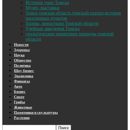
Истории улиц Томска
Музеи, выставки
Томск,томская область,томский портал,история
населенных пунктов
Храмы, монастыри Томской области
Учебные заведения Томска
геологические памятники природы томской
области
Новости
Здоровье
Наука
Общество
Политика
Шоу бизнес
Экономика
Финансы
Авто
Бизнес
Спорт
Грибы
Животные
Памятники и скульптуры
Растения