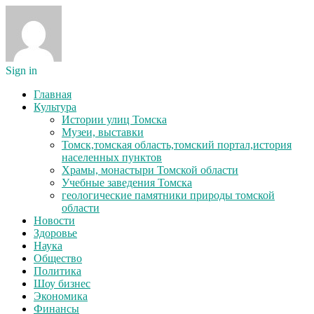
Sign in
Главная
Культура
Истории улиц Томска
Музеи, выставки
Томск,томская область,томский портал,история
населенных пунктов
Храмы, монастыри Томской области
Учебные заведения Томска
геологические памятники природы томской
области
Новости
Здоровье
Наука
Общество
Политика
Шоу бизнес
Экономика
Финансы