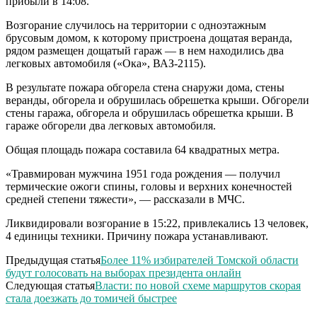
прибыли в 14:08.
Возгорание случилось на территории с одноэтажным
брусовым домом, к которому пристроена дощатая веранда,
рядом размещен дощатый гараж — в нем находились два
легковых автомобиля («Ока», ВАЗ-2115).
В результате пожара обгорела стена снаружи дома, стены
веранды, обгорела и обрушилась обрешетка крыши. Обгорели
стены гаража, обгорела и обрушилась обрешетка крыши. В
гараже обгорели два легковых автомобиля.
Общая площадь пожара составила 64 квадратных метра.
«Травмирован мужчина 1951 года рождения — получил
термические ожоги спины, головы и верхних конечностей
средней степени тяжести», — рассказали в МЧС.
Ликвидировали возгорание в 15:22, привлекались 13 человек,
4 единицы техники. Причину пожара устанавливают.
Предыдущая статья
Более 11% избирателей Томской области
будут голосовать на выборах президента онлайн
Следующая статья
Власти: по новой схеме маршрутов скорая
стала доезжать до томичей быстрее