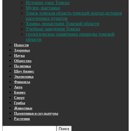
Истории улиц Томска
Музеи, выставки
Томск,томская область,томский портал,история
населенных пунктов
Храмы, монастыри Томской области
Учебные заведения Томска
геологические памятники природы томской
области
Новости
Здоровье
Наука
Общество
Политика
Шоу бизнес
Экономика
Финансы
Авто
Бизнес
Спорт
Грибы
Животные
Памятники и скульптуры
Растения