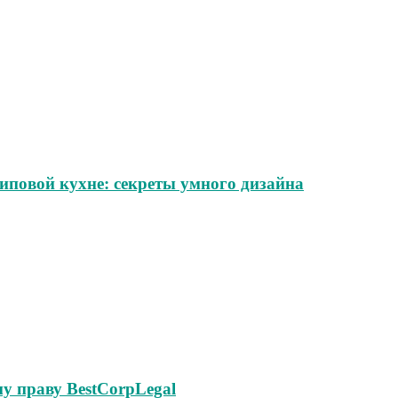
иповой кухне: секреты умного дизайна
у праву BestCorpLegal