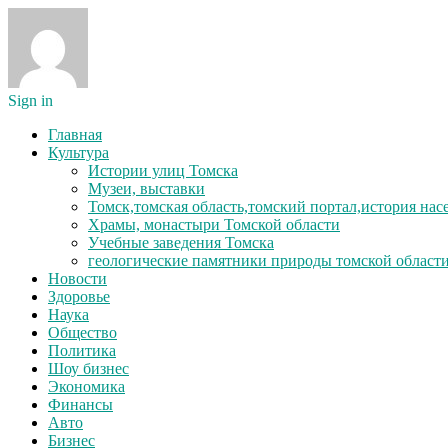
Sign in
Главная
Культура
Истории улиц Томска
Музеи, выставки
Томск,томская область,томский портал,история на
Храмы, монастыри Томской области
Учебные заведения Томска
геологические памятники природы томской област
Новости
Здоровье
Наука
Общество
Политика
Шоу бизнес
Экономика
Финансы
Авто
Бизнес