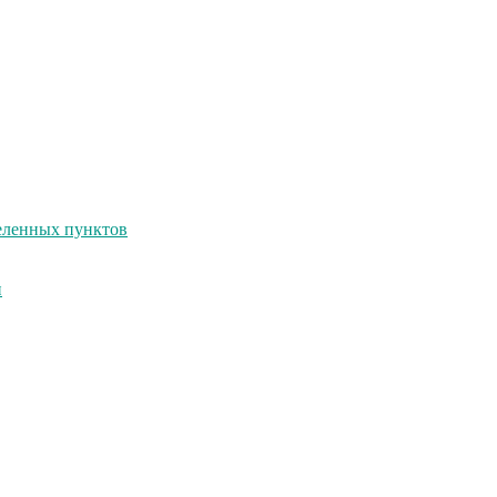
селенных пунктов
и