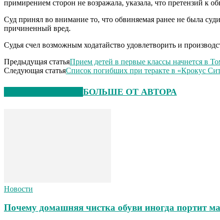
примирением сторон не возражала, указала, что претензий к о
Суд принял во внимание то, что обвиняемая ранее не была суд
причиненный вред.
Судья счел возможным ходатайство удовлетворить и производст
Предыдущая статья
Прием детей в первые классы начнется в Том
Следующая статья
Список погибших при теракте в «Крокус Сити
СХОЖИЕ СТАТЬИ
БОЛЬШЕ ОТ АВТОРА
Новости
Почему домашняя чистка обуви иногда портит ма