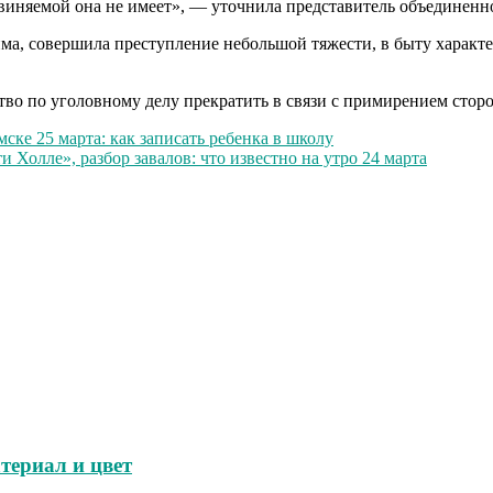
бвиняемой она не имеет», — уточнила представитель объединенн
има, совершила преступление небольшой тяжести, в быту характе
во по уголовному делу прекратить в связи с примирением сторо
ске 25 марта: как записать ребенка в школу
 Холле», разбор завалов: что известно на утро 24 марта
териал и цвет