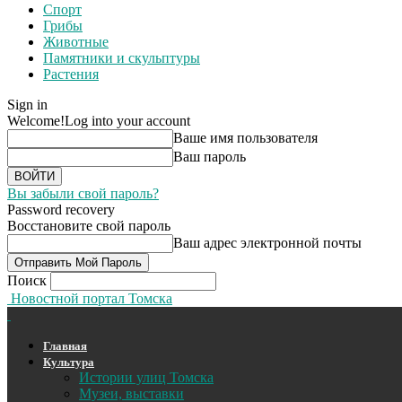
Спорт
Грибы
Животные
Памятники и скульптуры
Растения
Sign in
Welcome!
Log into your account
Ваше имя пользователя
Ваш пароль
Вы забыли свой пароль?
Password recovery
Восстановите свой пароль
Ваш адрес электронной почты
Поиск
Новостной портал Томска
Главная
Культура
Истории улиц Томска
Музеи, выставки