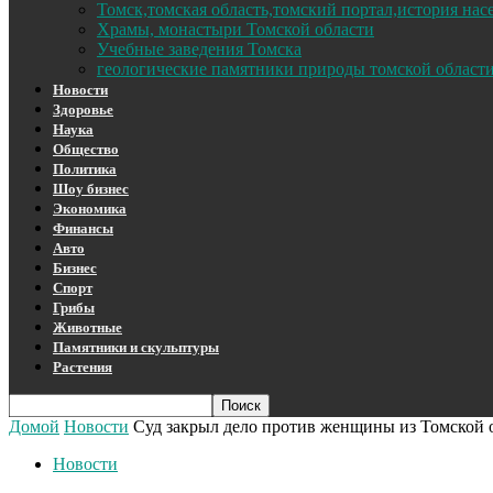
Томск,томская область,томский портал,история на
Храмы, монастыри Томской области
Учебные заведения Томска
геологические памятники природы томской област
Новости
Здоровье
Наука
Общество
Политика
Шоу бизнес
Экономика
Финансы
Авто
Бизнес
Спорт
Грибы
Животные
Памятники и скульптуры
Растения
Домой
Новости
Суд закрыл дело против женщины из Томской об
Новости