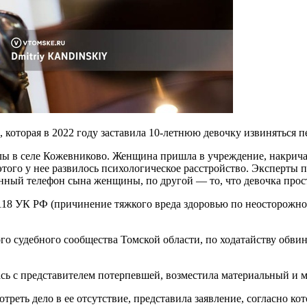
которая в 2022 году заставила 10-летнюю девочку извиняться п
 в селе Кожевниково. Женщина пришла в учреждение, накричала 
того у нее развилось психологическое расстройство. Эксперты 
нный телефон сына женщины, по другой — то, что девочка прост
118 УК РФ (причинение тяжкого вреда здоровью по неосторожно
ого судебного сообщества Томской области, по ходатайству обв
ась с представителем потерпевшей, возместила материальный и 
треть дело в ее отсутствие, представила заявление, согласно ко