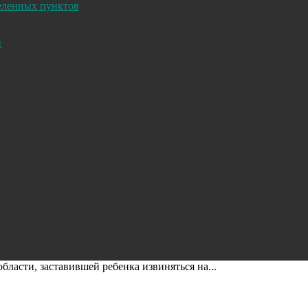
селенных пунктов
и
ласти, заставившей ребенка извиняться на...