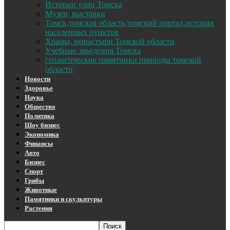
Истории улиц Томска
Музеи, выставки
Томск,томская область,томский портал,история
населенных пунктов
Храмы, монастыри Томской области
Учебные заведения Томска
геологические памятники природы томской
области
Новости
Здоровье
Наука
Общество
Политика
Шоу бизнес
Экономика
Финансы
Авто
Бизнес
Спорт
Грибы
Животные
Памятники и скульптуры
Растения