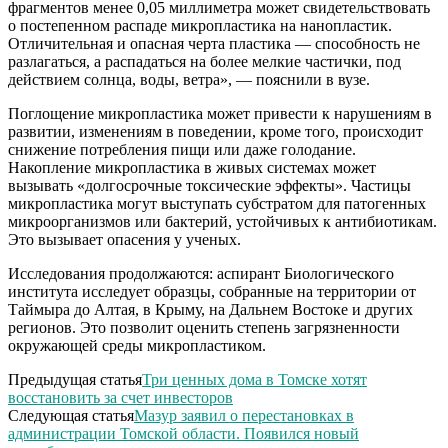
фрагментов менее 0,05 миллиметра может свидетельствовать
о постепенном распаде микропластика на нанопластик.
Отличительная и опасная черта пластика — способность не
разлагаться, а распадаться на более мелкие частички, под
действием солнца, воды, ветра», — пояснили в вузе.
Поглощение микропластика может привести к нарушениям в
развитии, изменениям в поведении, кроме того, происходит
снижение потребления пищи или даже голодание.
Накопление микропластика в живых системах может
вызывать «долгосрочные токсические эффекты». Частицы
микропластика могут выступать субстратом для патогенных
микроорганизмов или бактерий, устойчивых к антибиотикам.
Это вызывает опасения у ученых.
Исследования продолжаются: аспирант Биологического
института исследует образцы, собранные на территории от
Таймыра до Алтая, в Крыму, на Дальнем Востоке и других
регионов. Это позволит оценить степень загрязненности
окружающей среды микропластиком.
Предыдущая статья
Три ценных дома в Томске хотят
восстановить за счет инвесторов
Следующая статья
Мазур заявил о перестановках в
администрации Томской области. Появился новый