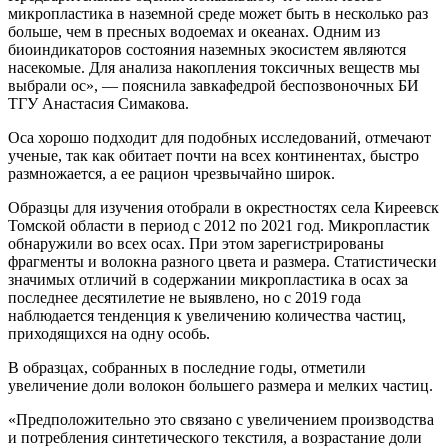
микропластика в наземной среде может быть в несколько раз
больше, чем в пресных водоемах и океанах. Одним из
биоиндикаторов состояния наземных экосистем являются
насекомые. Для анализа накопления токсичных веществ мы
выбрали ос», — пояснила завкафедрой беспозвоночных БИ
ТГУ Анастасия Симакова.
Оса хорошо подходит для подобных исследований, отмечают
ученые, так как обитает почти на всех континентах, быстро
размножается, а ее рацион чрезвычайно широк.
Образцы для изучения отобрали в окрестностях села Киреевск
Томской области в период с 2012 по 2021 год. Микропластик
обнаружили во всех осах. При этом зарегистрированы
фрагменты и волокна разного цвета и размера. Статистически
значимых отличий в содержании микропластика в осах за
последнее десятилетие не выявлено, но с 2019 года
наблюдается тенденция к увеличению количества частиц,
приходящихся на одну особь.
В образцах, собранных в последние годы, отметили
увеличение доли волокон большего размера и мелких частиц.
«Предположительно это связано с увеличением производства
и потребления синтетического текстиля, а возрастание доли