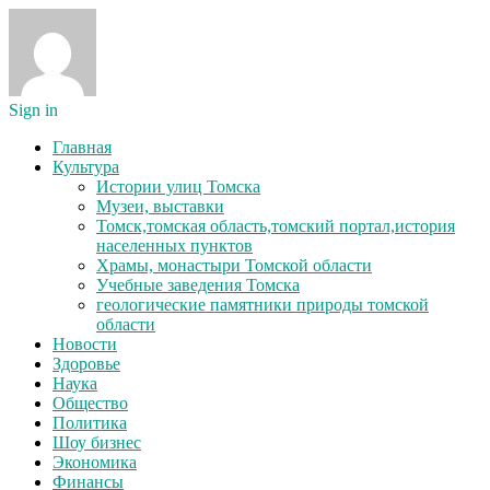
Sign in
Главная
Культура
Истории улиц Томска
Музеи, выставки
Томск,томская область,томский портал,история
населенных пунктов
Храмы, монастыри Томской области
Учебные заведения Томска
геологические памятники природы томской
области
Новости
Здоровье
Наука
Общество
Политика
Шоу бизнес
Экономика
Финансы