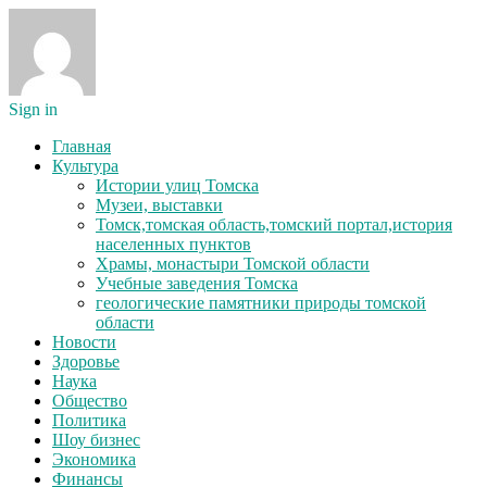
Sign in
Главная
Культура
Истории улиц Томска
Музеи, выставки
Томск,томская область,томский портал,история
населенных пунктов
Храмы, монастыри Томской области
Учебные заведения Томска
геологические памятники природы томской
области
Новости
Здоровье
Наука
Общество
Политика
Шоу бизнес
Экономика
Финансы