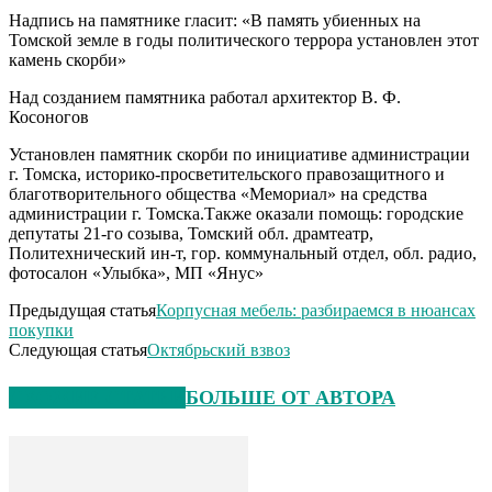
Надпись на памятнике гласит: «В память убиенных на
Томской земле в годы политического террора установлен этот
камень скорби»
Над созданием памятника работал архитектор В. Ф.
Косоногов
Установлен памятник скорби по инициативе администрации
г. Томска, историко-просветительского правозащитного и
благотворительного общества «Мемориал» на средства
администрации г. Томска.Также оказали помощь: городские
депутаты 21-го созыва, Томский обл. драмтеатр,
Политехнический ин-т, гор. коммунальный отдел, обл. радио,
фотосалон «Улыбка», МП «Янус»
Предыдущая статья
Корпусная мебель: разбираемся в нюансах
покупки
Следующая статья
Октябрьский взвоз
СХОЖИЕ СТАТЬИ
БОЛЬШЕ ОТ АВТОРА