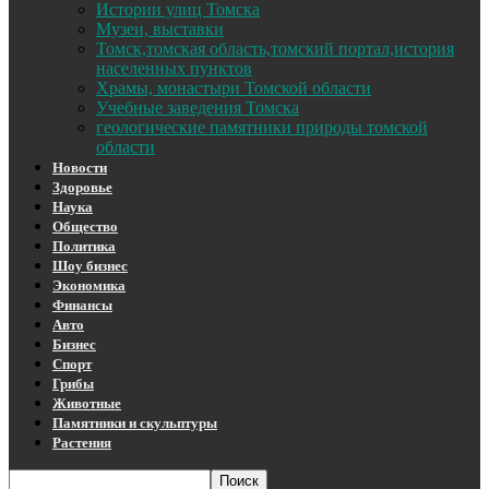
Истории улиц Томска
Музеи, выставки
Томск,томская область,томский портал,история
населенных пунктов
Храмы, монастыри Томской области
Учебные заведения Томска
геологические памятники природы томской
области
Новости
Здоровье
Наука
Общество
Политика
Шоу бизнес
Экономика
Финансы
Авто
Бизнес
Спорт
Грибы
Животные
Памятники и скульптуры
Растения