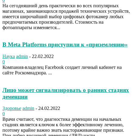
0
На сегодняшний день практически во всех популярных
магазинах, занимающихся продажей технических устройств,
имеется широчайший выбор цифровых фотокамер любых
предпочитаемых производителей. Стоимость на
фотоаппараты изменяется...
В Meta Platforms приступили к «приземлению»
Наука
admin
-
22.02.2022
0
Компания-владелец Facebook создает личный кабинет на
сайте Роскомнадзора. ...
Лицо может сигнализировать о ранних стадиях
деменции
Здоровье
admin
-
24.02.2022
0
Врачи считают, что диагностика деменции на начальных
стадиях является ключом к более эффективному лечению,
поэтому крайне важно знать настораживающие признаки.
При лобно-височной деменции (ЛВД) части...