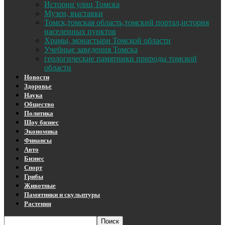
Истории улиц Томска
Музеи, выставки
Томск,томская область,томский портал,история
населенных пунктов
Храмы, монастыри Томской области
Учебные заведения Томска
геологические памятники природы томской
области
Новости
Здоровье
Наука
Общество
Политика
Шоу бизнес
Экономика
Финансы
Авто
Бизнес
Спорт
Грибы
Животные
Памятники и скульптуры
Растения