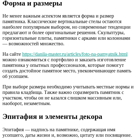
Форма и размеры
Не менее важным аспектом является форма и размер
памятника. Классические вертикальные стелы остаются
наиболее популярным выбором, но современные тенденции
предлагают и более оригинальные решения. Скульптуры,
горизонтальные плиты, памятники с арками или колоннами
— возможностей множество.
На сайте
https://danila-master.ru/articles/foto-na-pamyatnik.html
можно ознакомиться с портфолио и заказать изготовление
памятника у опытных профессионалов, которые помогут
создать достойное памятное место, увековечивающее память
об усопшем.
При выборе размера необходимо учитывать местные нормы и
правила кладбища. Также важно соразмерить памятник с
участком, чтобы он не казался слишком массивным или,
наоборот, незаметным.
Эпитафия и элементы декора
Эпитафия — надпись на памятнике, содержащая имя
усопшего, даты жизни и, возможно, цитату или посвящение.