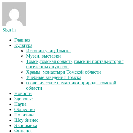
Sign in
Главная
Культура
Истории улиц Томска
Музеи, выставки
Томск,томская область,томский портал,история
населенных пунктов
Храмы, монастыри Томской области
Учебные заведения Томска
геологические памятники природы томской
области
Новости
Здоровье
Наука
Общество
Политика
Шоу бизнес
Экономика
Финансы