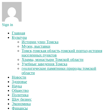
Sign in
Главная
Культура
Истории улиц Томска
Музеи, выставки
Томск,томская область,томский портал,история
населенных пунктов
Храмы, монастыри Томской области
Учебные заведения Томска
геологические памятники природы томской
области
Новости
Здоровье
Наука
Общество
Политика
Шоу бизнес
Экономика
Финансы