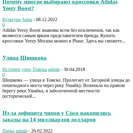
Почему многие выбирают кроссовки Adidas
Yeezy Boost?
Культура
Anna
-
08.12.2022
0
Adidas Yeezy Boost знакомы всем без исключения, так как
являются самым ярким представителем бренда. Купить
кроссовки Yeezy Москва можно в Phase. Здесь вы сможете...
Улица Шишкова
Истории улиц Томска
admin
-
30.04.2018
0
Шишкова — улица в Томске. Пролегает от Загорной улицы до
пешеходного моста через реку Ушайку. Возникла на правом
берегу реки Ушайка, в заболоченной местности
(исторический...
Из-за дефицита чипов у Cisco накопились
заказы на 14 миллиардов долларов
Наука
admin
-
26.02.2022