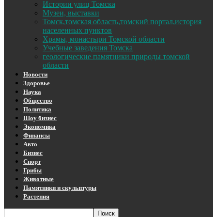
Истории улиц Томска
Музеи, выставки
Томск,томская область,томский портал,история
населенных пунктов
Храмы, монастыри Томской области
Учебные заведения Томска
геологические памятники природы томской
области
Новости
Здоровье
Наука
Общество
Политика
Шоу бизнес
Экономика
Финансы
Авто
Бизнес
Спорт
Грибы
Животные
Памятники и скульптуры
Растения