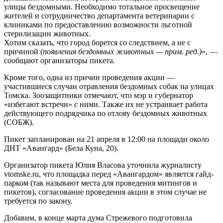
улицы бездомными. Необходимо тотальное просвещение
жителей и сотрудничество департамента ветеринарии с
клиниками по предоставлению возможности льготной
стерилизации животных.
Хотим сказать, что город борется со следствием, а не с
причиной (
появления бездомных животных — прим. ред.)
», —
сообщают организаторы пикета.
Кроме того, одна из причин проведения акции —
участившиеся случаи отравления бездомных собак на улицах
Томска. Зоозащитники отмечают, что мэр и губернатор
«избегают встречи» с ними. Также их не устраивает работа
действующего подрядчика по отлову бездомных животных
(СОБЖ).
Пикет запланирован на 21 апреля в 12:00 на площади около
ДНТ «Авангард» (Бела Куна, 20).
Организатор пикета Юлия Власова уточнила журналисту
vtomske.ru, что площадка перед «Авангардом» является гайд-
парком (так называют места для проведения митингов и
пикетов), согласование проведения акции в этом случае не
требуется по закону.
Добавим, в конце марта дума Стрежевого подготовила