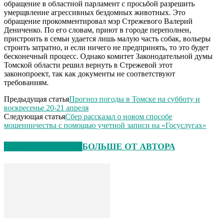
обращение в областной парламент с просьбой разрешить
умерщвление агрессивных бездомных животных. Это
обращение прокомментировал мэр Стрежевого Валерий
Дениченко. По его словам, приют в городе переполнен,
пристроить в семьи удается лишь малую часть собак, вольеры
строить затратно, и если ничего не предпринять, то это будет
бесконечный процесс. Однако комитет Законодательной думы
Томской области решил вернуть в Стрежевой этот
законопроект, так как документы не соответствуют
требованиям.
Предыдущая статья
Прогноз погоды в Томске на субботу и
воскресенье 20-21 апреля
Следующая статья
Сбер рассказал о новом способе
мошенничества с помощью учетной записи на «Госуслугах»
СХОЖИЕ СТАТЬИ
БОЛЬШЕ ОТ АВТОРА