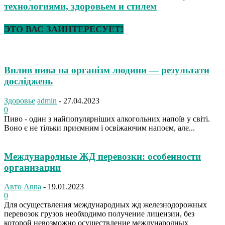
технологиями, здоровьем и стилем
ЭТО ВАС ЗАИНТЕРЕСУЕТ!
Вплив пива на організм людини — результати
досліджень
Здоровье
admin
-
27.04.2023
0
Пиво - один з найпопулярніших алкогольних напоїв у світі.
Воно є не тільки приємним і освіжаючим напоєм, але...
Международные ЖД перевозки: особенности
организации
Авто
Anna
-
19.01.2023
0
Для осуществления международных жд железнодорожных
перевозок грузов необходимо получение лицензии, без
которой невозможно осуществление международных