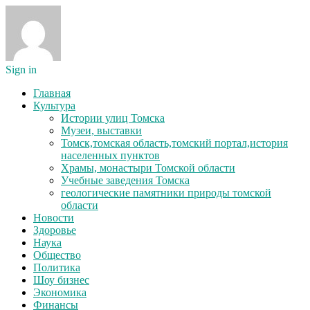
Sign in
Главная
Культура
Истории улиц Томска
Музеи, выставки
Томск,томская область,томский портал,история
населенных пунктов
Храмы, монастыри Томской области
Учебные заведения Томска
геологические памятники природы томской
области
Новости
Здоровье
Наука
Общество
Политика
Шоу бизнес
Экономика
Финансы