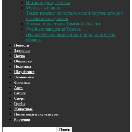
Истории улиц Томска
Музеи, выставки
Томск,томская область,томский портал,история
населенных пунктов
Храмы, монастыри Томской области
Учебные заведения Томска
геологические памятники природы томской
области
Новости
Здоровье
Наука
Общество
Политика
Шоу бизнес
Экономика
Финансы
Авто
Бизнес
Спорт
Грибы
Животные
Памятники и скульптуры
Растения