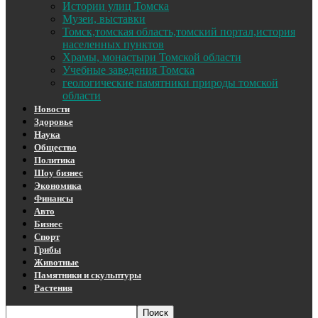
Истории улиц Томска
Музеи, выставки
Томск,томская область,томский портал,история
населенных пунктов
Храмы, монастыри Томской области
Учебные заведения Томска
геологические памятники природы томской
области
Новости
Здоровье
Наука
Общество
Политика
Шоу бизнес
Экономика
Финансы
Авто
Бизнес
Спорт
Грибы
Животные
Памятники и скульптуры
Растения