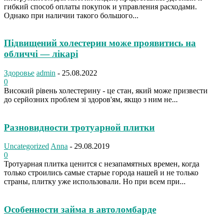
гибкий способ оплаты покупок и управления расходами.
Однако при наличии такого большого...
Підвищений холестерин може проявитись на
обличчі — лікарі
Здоровье
admin
-
25.08.2022
0
Високий рівень холестерину - це стан, який може призвести
до серйозних проблем зі здоров'ям, якщо з ним не...
Разновидности тротуарной плитки
Uncategorized
Anna
-
29.08.2019
0
Тротуарная плитка ценится с незапамятных времен, когда
только строились самые старые города нашей и не только
страны, плитку уже использовали. Но при всем при...
Особенности займа в автоломбарде