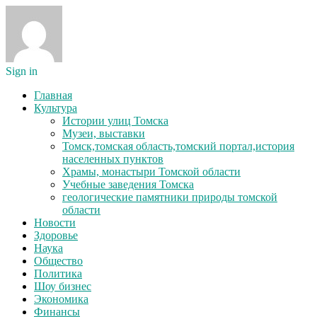
Sign in
Главная
Культура
Истории улиц Томска
Музеи, выставки
Томск,томская область,томский портал,история
населенных пунктов
Храмы, монастыри Томской области
Учебные заведения Томска
геологические памятники природы томской
области
Новости
Здоровье
Наука
Общество
Политика
Шоу бизнес
Экономика
Финансы