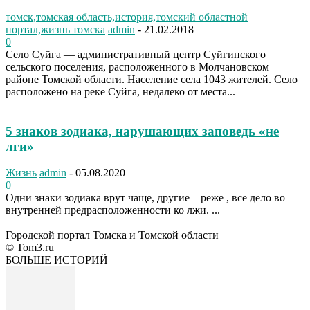
томск,томская область,история,томский областной
портал,жизнь томска
admin
-
21.02.2018
0
Село Суйга — aдминистративный центр Суйгинского
сельского поселения, расположенного в Молчановском
районе Томской области. Население села 1043 жителей. Село
расположено на реке Суйга, недалеко от места...
5 знаков зодиака, нарушающих заповедь «не
лги»
Жизнь
admin
-
05.08.2020
0
Одни знаки зодиака врут чаще, другие – реже , все дело во
внутренней предрасположенности ко лжи. ...
Городской портал Томска и Томской области
© Tom3.ru
БОЛЬШЕ ИСТОРИЙ