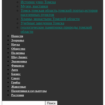
Истории улиц Томска
Музеи, выставки
Томск,томская область,томский портал,история
населенных пунктов
Храмы, монастыри Томской области
Учебные заведения Томска
геологические памятники природы томской
области
Новости
Здоровье
Наука
Общество
Политика
Шоу бизнес
Экономика
Финансы
Авто
Бизнес
Спорт
Грибы
Животные
Памятники и скульптуры
Растения