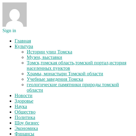
Sign in
Главная
Культура
Истории улиц Томска
Музеи, выставки
Томск,томская область,томский портал,история
населенных пунктов
Храмы, монастыри Томской области
Учебные заведения Томска
геологические памятники природы томской
области
Новости
Здоровье
Наука
Общество
Политика
Шоу бизнес
Экономика
Финансы