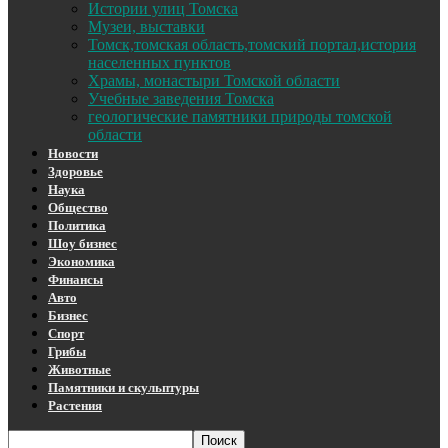
Истории улиц Томска
Музеи, выставки
Томск,томская область,томский портал,история
населенных пунктов
Храмы, монастыри Томской области
Учебные заведения Томска
геологические памятники природы томской
области
Новости
Здоровье
Наука
Общество
Политика
Шоу бизнес
Экономика
Финансы
Авто
Бизнес
Спорт
Грибы
Животные
Памятники и скульптуры
Растения