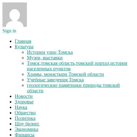
Sign in
Главная
Культура
Истории улиц Томска
Музеи, выставки
Томск,томская область,томский портал,история
населенных пунктов
Храмы, монастыри Томской области
Учебные заведения Томска
геологические памятники природы томской
области
Новости
Здоровье
Наука
Общество
Политика
Шоу бизнес
Экономика
Финансы