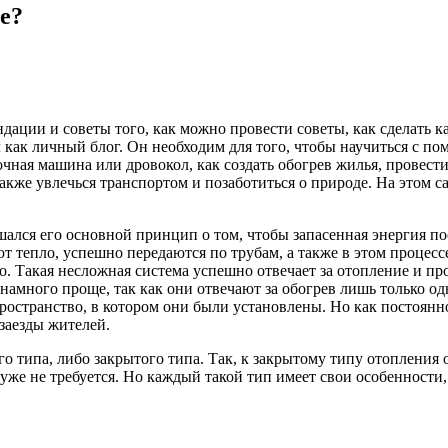
е?
дации и советы того, как можно провести советы, как сделать к
ал как личный блог. Он необходим для того, чтобы научиться с п
очная машина или дровокол, как создать обогрев жилья, провест
акже увлечься транспортом и позаботиться о природе. На этом 
ушался его основной принцип о том, чтобы запасенная энергия 
ют тепло, успешно передаются по трубам, а также в этом процесс
о. Такая несложная система успешно отвечает за отопление и п
намного проще, так как они отвечают за обогрев лишь только о
ространство, в котором они были установлены. Но как постоянно
заезды жителей.
о типа, либо закрытого типа. Так, к закрытому типу отопления о
уже не требуется. Но каждый такой тип имеет свои особенности,