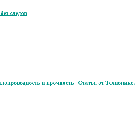
без следов
лопроводность и прочность | Статья от Технонико