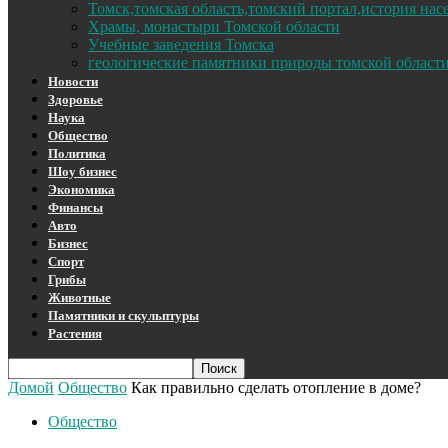
Томск,томская область,томский портал,история на
Храмы, монастыри Томской области
Учебные заведения Томска
геологические памятники природы томской област
Новости
Здоровье
Наука
Общество
Политика
Шоу бизнес
Экономика
Финансы
Авто
Бизнес
Спорт
Грибы
Животные
Памятники и скульптуры
Растения
Домой
Общество
Как правильно сделать отопление в доме?
Общество