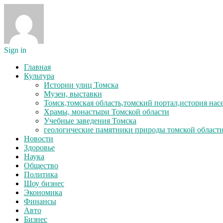
Sign in
Главная
Культура
Истории улиц Томска
Музеи, выставки
Томск,томская область,томский портал,история на
Храмы, монастыри Томской области
Учебные заведения Томска
геологические памятники природы томской област
Новости
Здоровье
Наука
Общество
Политика
Шоу бизнес
Экономика
Финансы
Авто
Бизнес