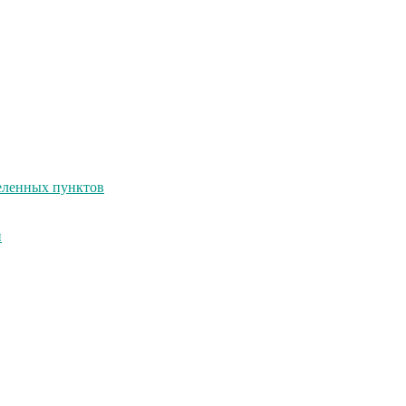
селенных пунктов
и