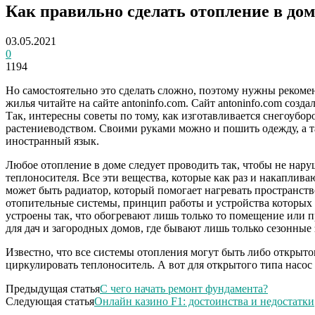
Как правильно сделать отопление в дом
03.05.2021
0
1194
Но самостоятельно это сделать сложно, поэтому нужны рекомен
жилья читайте на сайте antoninfo.com. Сайт antoninfo.com созд
Так, интересны советы по тому, как изготавливается снегоубор
растениеводством. Своими руками можно и пошить одежду, а т
иностранный язык.
Любое отопление в доме следует проводить так, чтобы не нар
теплоносителя. Все эти вещества, которые как раз и накаплива
может быть радиатор, который помогает нагревать пространств
отопительные системы, принцип работы и устройства которых 
устроены так, что обогревают лишь только то помещение или п
для дач и загородных домов, где бывают лишь только сезонные 
Известно, что все системы отопления могут быть либо открытог
циркулировать теплоноситель. А вот для открытого типа насос 
Предыдущая статья
С чего начать ремонт фундамента?
Следующая статья
Онлайн казино F1: достоинства и недостатки