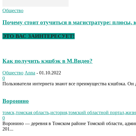
Общество
Почему стоит отучиться в магистратуре: плюсы, 
ЭТО ВАС ЗАИНТЕРЕСУЕТ!
Как получить кэшбэк в М.Видео?
Общество
Anna
-
01.10.2022
0
Пользователи интернета знают все преимущества кэшбэка. Он д
Воронино
томск,томская область,история,томский областной портал,жизн
0
Воронино — деревня в Томском районе Томской области, админ
201...