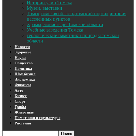
Истории улиц Томска
Музеи, выставки
Томск,томская область,томский портал,история
населенных пунктов
Храмы, монастыри Томской области
Учебные заведения Томска
геологические памятники природы томской
области
Новости
Здоровье
Наука
Общество
Политика
Шоу бизнес
Экономика
Финансы
Авто
Бизнес
Спорт
Грибы
Животные
Памятники и скульптуры
Растения