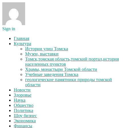
Sign in
Главная
Культура
Истории улиц Томска
Музеи, выставки
Томск,томская область,томский портал,история
населенных пунктов
Храмы, монастыри Томской области
Учебные заведения Томска
геологические памятники природы томской
области
Новости
Здоровье
Наука
Общество
Политика
Шоу бизнес
Экономика
Финансы