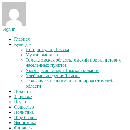
Sign in
Главная
Культура
Истории улиц Томска
Музеи, выставки
Томск,томская область,томский портал,история
населенных пунктов
Храмы, монастыри Томской области
Учебные заведения Томска
геологические памятники природы томской
области
Новости
Здоровье
Наука
Общество
Политика
Шоу бизнес
Экономика
Финансы