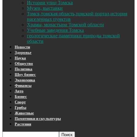
Истории улиц Томска
Музеи, выставки
Томск,томская область,томский портал,история
населенных пунктов
Храмы, монастыри Томской области
Учебные заведения Томска
геологические памятники природы томской
области
Новости
Здоровье
Наука
Общество
Политика
Шоу бизнес
Экономика
Финансы
Авто
Бизнес
Спорт
Грибы
Животные
Памятники и скульптуры
Растения