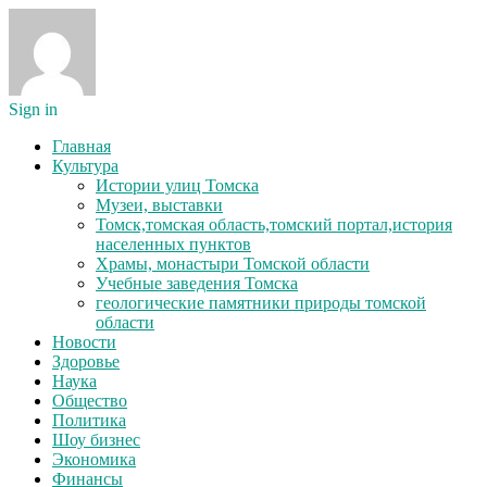
Sign in
Главная
Культура
Истории улиц Томска
Музеи, выставки
Томск,томская область,томский портал,история
населенных пунктов
Храмы, монастыри Томской области
Учебные заведения Томска
геологические памятники природы томской
области
Новости
Здоровье
Наука
Общество
Политика
Шоу бизнес
Экономика
Финансы