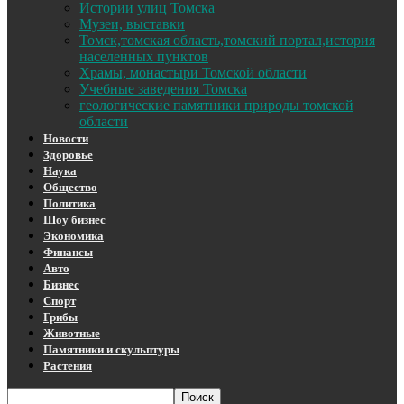
Истории улиц Томска
Музеи, выставки
Томск,томская область,томский портал,история
населенных пунктов
Храмы, монастыри Томской области
Учебные заведения Томска
геологические памятники природы томской
области
Новости
Здоровье
Наука
Общество
Политика
Шоу бизнес
Экономика
Финансы
Авто
Бизнес
Спорт
Грибы
Животные
Памятники и скульптуры
Растения