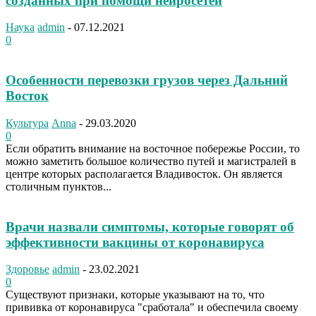
созданных при помощи нейросетей
Наука
admin
-
07.12.2021
0
Особенности перевозки грузов через Дальний
Восток
Культура
Anna
-
29.03.2020
0
Если обратить внимание на восточное побережье России, то
можно заметить большое количество путей и магистралей в
центре которых располагается Владивосток. Он является
столичным пунктов...
Врачи назвали симптомы, которые говорят об
эффективности вакцины от коронавируса
Здоровье
admin
-
23.02.2021
0
Существуют признаки, которые указывают на то, что
прививка от коронавируса "сработала" и обеспечила своему