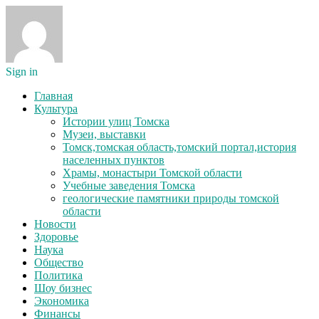
Sign in
Главная
Культура
Истории улиц Томска
Музеи, выставки
Томск,томская область,томский портал,история
населенных пунктов
Храмы, монастыри Томской области
Учебные заведения Томска
геологические памятники природы томской
области
Новости
Здоровье
Наука
Общество
Политика
Шоу бизнес
Экономика
Финансы