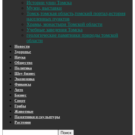
Истории улиц Томска
Музеи, выставки
Томск,томская область,томский портал,история
населенных пунктов
Храмы, монастыри Томской области
Учебные заведения Томска
геологические памятники природы томской
области
Новости
Здоровье
Наука
Общество
Политика
Шоу бизнес
Экономика
Финансы
Авто
Бизнес
Спорт
Грибы
Животные
Памятники и скульптуры
Растения