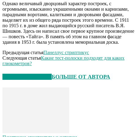
Однако величавый дворцовый характер построек, с
огромными, изысканно украшенными окнами и карнизами,
парадными воротами, калитками и дворовыми фасадами,
выделяет их из общего ряда построек этого времени. С 1911
по 1915 г. в доме жил выдающийся русский писатель В.Я.
Шишков. Здесь он написал свое первое крупное произведение
— повесть «Тайга». В память об этом на главном фасаде
здания в 1953 г. была установлена мемориальная доска.
Предыдущая статья
Панеллус стриптикус
Следующая статья
Какие тест-полоски подходят для каких
глюкометров?
СХОЖИЕ СТАТЬИ
БОЛЬШЕ ОТ АВТОРА