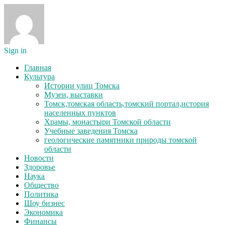
Sign in
Главная
Культура
Истории улиц Томска
Музеи, выставки
Томск,томская область,томский портал,история
населенных пунктов
Храмы, монастыри Томской области
Учебные заведения Томска
геологические памятники природы томской
области
Новости
Здоровье
Наука
Общество
Политика
Шоу бизнес
Экономика
Финансы