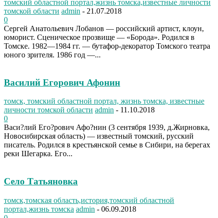
томский областной портал,жизнь томска,известные личности
томской области
admin
-
21.07.2018
0
Сергей Анатольевич Лобанов — российский артист, клоун,
юморист. Сценическое прозвище — «Борода». Родился в
Томске. 1982—1984 гг. — бутафор-декоратор Томского театра
юного зрителя. 1986 год —...
Василий Егорович Афонин
томск, томский областной портал, жизнь томска, известные
личности томской области
admin
-
11.10.2018
0
Васи?лий Его?рович Афо?нин (3 сентября 1939, д.Жирновка,
Новосибирская область) — известный томский, русский
писатель. Родился в крестьянской семье в Сибири, на берегах
реки Шегарка. Его...
Село Татьяновка
томск,томская область,история,томский областной
портал,жизнь томска
admin
-
06.09.2018
0