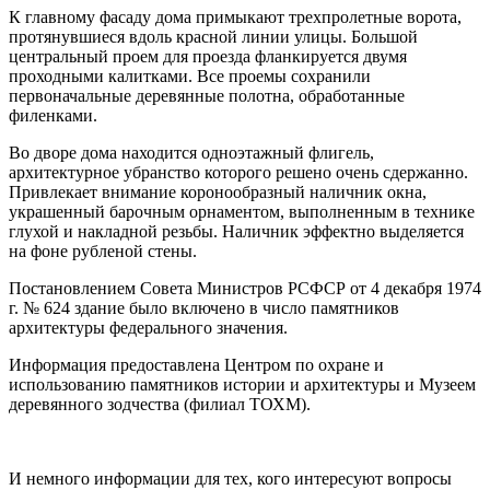
К главному фасаду дома примыкают трехпролетные ворота,
протянувшиеся вдоль красной линии улицы. Большой
центральный проем для проезда фланкируется двумя
проходными калитками. Все проемы сохранили
первоначальные деревянные полотна, обработанные
филенками.
Во дворе дома находится одноэтажный флигель,
архитектурное убранство которого решено очень сдержанно.
Привлекает внимание коронообразный наличник окна,
украшенный барочным орнаментом, выполненным в технике
глухой и накладной резьбы. Наличник эффектно выделяется
на фоне рубленой стены.
Постановлением Совета Министров РСФСР от 4 декабря 1974
г. № 624 здание было включено в число памятников
архитектуры федерального значения.
Информация предоставлена Центром по охране и
использованию памятников истории и архитектуры и Музеем
деревянного зодчества (филиал ТОХМ).
И немного информации для тех, кого интересуют вопросы