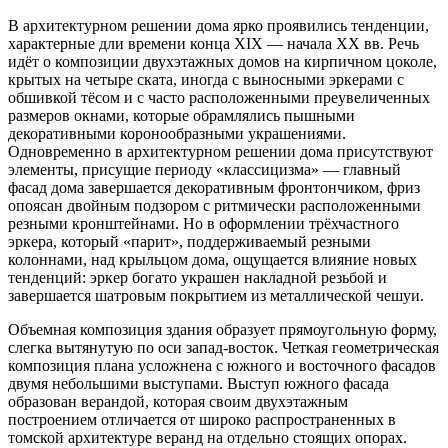
В архитектурном решении дома ярко проявились тенденции,
характерные дли времени конца XIX — начала XX вв. Речь
идёт о композиции двухэтажных домов на кирпичном цоколе,
крытых на четыре ската, иногда с выносными эркерами с
обшивкой тёсом и с часто расположенными преувеличенных
размеров окнами, которые обрамлялись пышными
декоративными коронообразными украшениями.
Одновременно в архитектурном решении дома присутствуют
элементы, присущие периоду «классицизма» — главный
фасад дома завершается декоративным фронтончиком, фриз
опоясан двойным подзором с ритмически расположенными
резными кронштейнами. Но в оформлении трёхчастного
эркера, который «парит», поддерживаемый резными
колоннами, над крыльцом дома, ощущается влияние новых
тенденций: эркер богато украшен накладной резьбой и
завершается шатровым покрытием из металлической чешуи.
Объемная композиция здания образует прямоугольную форму,
слегка вытянутую по оси запад-восток. Четкая геометрическая
композиция плана усложнена с южного и восточного фасадов
двумя небольшими выступами. Выступ южного фасада
образован верандой, которая своим двухэтажным
построением отличается от широко распространенных в
томской архитектуре веранд на отдельно стоящих опорах.