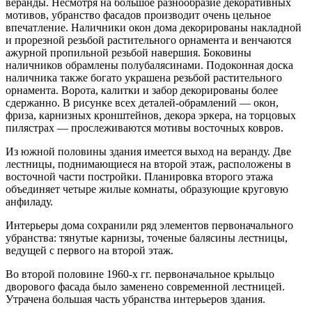
веранды. Несмотря на большое разнообразие декоративных
мотивов, убранство фасадов производит очень цельное
впечатление. Наличники окон дома декорированы накладной
и прорезной резьбой растительного орнамента и венчаются
ажурной пропильной резьбой навершия. Боковины
наличников обрамлены полубалясинами. Подоконная доска
наличника также богато украшена резьбой растительного
орнамента. Ворота, калитки и забор декорированы более
сдержанно. В рисунке всех деталей-обрамлений — окон,
фриза, карнизных кронштейнов, декора эркера, на торцовых
пилястрах — прослеживаются мотивы восточных ковров.
Из южной половины здания имеется выход на веранду. Две
лестницы, поднимающиеся на второй этаж, расположены в
восточной части постройки. Планировка второго этажа
объединяет четыре жилые комнаты, образующие круговую
анфиладу.
Интерьеры дома сохранили ряд элементов первоначального
убранства: тянутые карнизы, точеные балясины лестницы,
ведущей с первого на второй этаж.
Во второй половине 1960-х гг. первоначальное крыльцо
дворового фасада было заменено современной лестницей.
Утрачена большая часть убранства интерьеров здания.