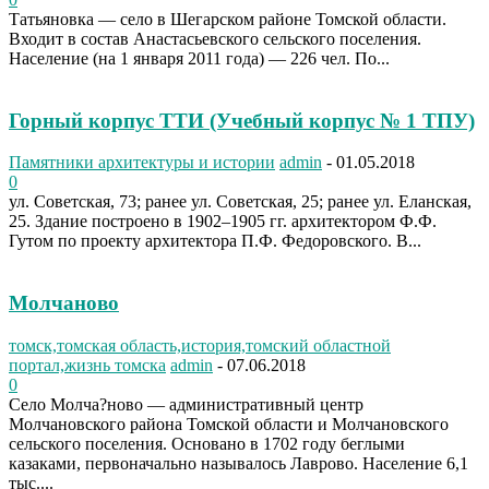
Татьяновка — село в Шегарском районе Томской области.
Входит в состав Анастасьевского сельского поселения.
Население (на 1 января 2011 года) — 226 чел. По...
Горный корпус ТТИ (Учебный корпус № 1 ТПУ)
Памятники архитектуры и истории
admin
-
01.05.2018
0
ул. Советская, 73; ранее ул. Советская, 25; ранее ул. Еланская,
25. Здание построено в 1902–1905 гг. архитектором Ф.Ф.
Гутом по проекту архитектора П.Ф. Федоровского. В...
Молчаново
томск,томская область,история,томский областной
портал,жизнь томска
admin
-
07.06.2018
0
Село Молча?ново — административный центр
Молчановского района Томской области и Молчановского
сельского поселения. Основано в 1702 году беглыми
казаками, первоначально называлось Лаврово. Население 6,1
тыс....