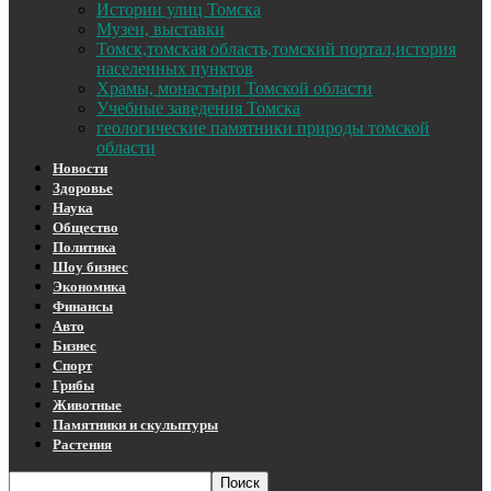
Истории улиц Томска
Музеи, выставки
Томск,томская область,томский портал,история
населенных пунктов
Храмы, монастыри Томской области
Учебные заведения Томска
геологические памятники природы томской
области
Новости
Здоровье
Наука
Общество
Политика
Шоу бизнес
Экономика
Финансы
Авто
Бизнес
Спорт
Грибы
Животные
Памятники и скульптуры
Растения