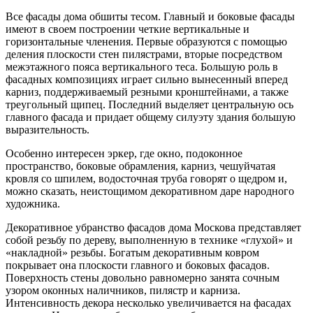
Все фасады дома обшиты тесом. Главный и боковые фасады
имеют в своем построении четкие вертикальные и
горизонтальные членения. Первые образуются с помощью
деления плоскости стен пилястрами, вторые посредством
межэтажного пояса вертикального теса. Большую роль в
фасадных композициях играет сильно вынесенный вперед
карниз, поддерживаемый резными кронштейнами, а также
треугольный щипец. Последний выделяет центральную ось
главного фасада и придает общему силуэту здания большую
выразительность.
Особенно интересен эркер, где окно, подоконное
пространство, боковые обрамления, карниз, чешуйчатая
кровля со шпилем, водосточная труба говорят о щедром и,
можно сказать, неистощимом декоративном даре народного
художника.
Декоративное убранство фасадов дома Москова представляет
собой резьбу по дереву, выполненную в технике «глухой» и
«накладной» резьбы. Богатым декоративным ковром
покрывает она плоскости главного и боковых фасадов.
Поверхность стены довольно равномерно занята сочным
узором оконных наличников, пилястр и карниза.
Интенсивность декора несколько увеличивается на фасадах