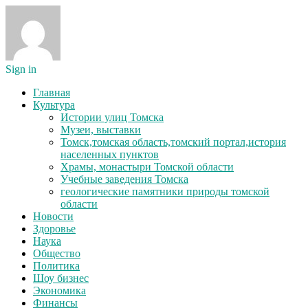
Sign in
Главная
Культура
Истории улиц Томска
Музеи, выставки
Томск,томская область,томский портал,история
населенных пунктов
Храмы, монастыри Томской области
Учебные заведения Томска
геологические памятники природы томской
области
Новости
Здоровье
Наука
Общество
Политика
Шоу бизнес
Экономика
Финансы