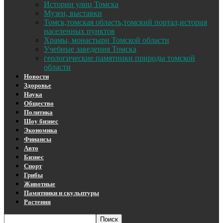
Истории улиц Томска
Музеи, выставки
Томск,томская область,томский портал,история
населенных пунктов
Храмы, монастыри Томской области
Учебные заведения Томска
геологические памятники природы томской
области
Новости
Здоровье
Наука
Общество
Политика
Шоу бизнес
Экономика
Финансы
Авто
Бизнес
Спорт
Грибы
Животные
Памятники и скульптуры
Растения