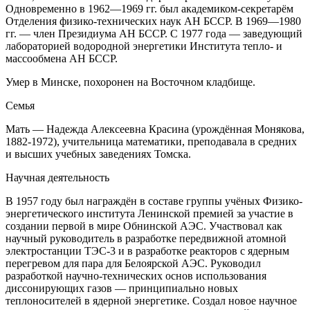
Одновременно в 1962—1969 гг. был академиком-секретарём
Отделения физико-технических наук АН БССР. В 1969—1980
гг. — член Президиума АН БССР. С 1977 года — заведующий
лабораторией водородной энергетики Института тепло- и
массообмена АН БССР.
Умер в Минске, похоронен на Восточном кладбище.
Семья
Мать — Надежда Алексеевна Красина (урождённая Монякова,
1882-1972), учительница математики, преподавала в средних
и высших учебных заведениях Томска.
Научная деятельность
В 1957 году был награждён в составе группы учёных Физико-
энергетического института Ленинской премией за участие в
создании первой в мире Обнинской АЭС. Участвовал как
научный руководитель в разработке передвижной атомной
электростанции ТЭС-3 и в разработке реакторов с ядерным
перегревом для пара для Белоярской АЭС. Руководил
разработкой научно-технических основ использования
диссонирующих газов — принципиально новых
теплоносителей в ядерной энергетике. Создал новое научное